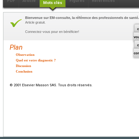
PDF
Article
Figures
Références
Mots clés
Bienvenue sur EM-consulte, la référence des professionnels de santé.
Article gratuit.
c
Connectez-vous pour en bénéficier!
vo
Plan
co
Observation
Quel est votre diagnostic ?
Discussion
Conclusion
© 2001 Elsevier Masson SAS. Tous droits réservés.