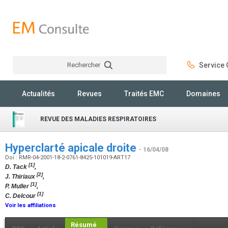
Rechercher
Service C
Rechercher
Actualités
Revues
Traités EMC
Domaines
REVUE DES MALADIES RESPIRATOIRES
Hyperclarté apicale droite
- 16/04/08
Doi : RMR-04-2001-18-2-0761-8425-101019-ART17
[1]
D. Tack
,
[2]
J. Thiriaux
,
[1]
P. Muller
,
[1]
C. Delcour
Voir les affiliations
Résumé