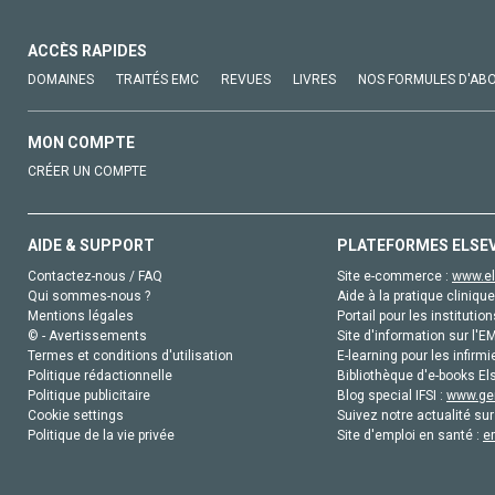
ACCÈS RAPIDES
DOMAINES
TRAITÉS EMC
REVUES
LIVRES
NOS FORMULES D'AB
MON COMPTE
CRÉER UN COMPTE
AIDE & SUPPORT
PLATEFORMES ELSE
Contactez-nous / FAQ
Site e-commerce :
www.el
Qui sommes-nous ?
Aide à la pratique clinique
Mentions légales
Portail pour les institution
© - Avertissements
Site d'information sur l'E
Termes et conditions d'utilisation
E-learning pour les infirmi
Politique rédactionnelle
Bibliothèque d'e-books Els
Politique publicitaire
Blog special IFSI :
www.gen
Cookie settings
Suivez notre actualité sur
Politique de la vie privée
Site d'emploi en santé :
e