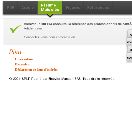
Résumé
PDF
Article
Figures
Références
Mots clés
Bienvenue sur EM-consulte, la référence des professionnels de santé.
Article gratuit.
c
Connectez-vous pour en bénéficier!
vo
Plan
co
Observation
Discussion
Déclaration de liens d’intérêts
© 2021 SPLF. Publié par Elsevier Masson SAS. Tous droits réservés.