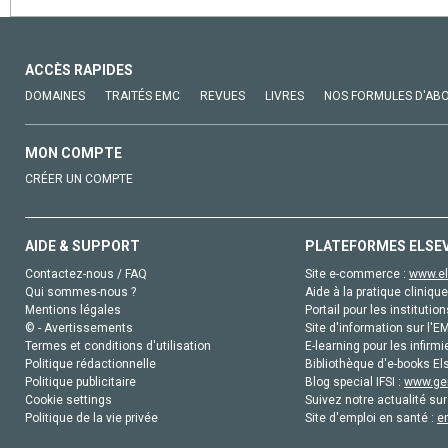
ACCÈS RAPIDES
DOMAINES
TRAITÉS EMC
REVUES
LIVRES
NOS FORMULES D'AB
MON COMPTE
CRÉER UN COMPTE
AIDE & SUPPORT
PLATEFORMES ELSE
Contactez-nous / FAQ
Site e-commerce :
www.el
Qui sommes-nous ?
Aide à la pratique clinique
Mentions légales
Portail pour les institution
© - Avertissements
Site d'information sur l'E
Termes et conditions d'utilisation
E-learning pour les infirmi
Politique rédactionnelle
Bibliothèque d'e-books Els
Politique publicitaire
Blog special IFSI :
www.gen
Cookie settings
Suivez notre actualité sur
Politique de la vie privée
Site d'emploi en santé :
e