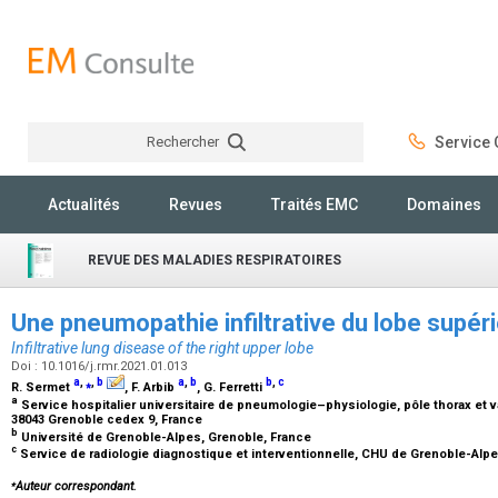
Rechercher
Service C
Rechercher
Actualités
Revues
Traités EMC
Domaines
REVUE DES MALADIES RESPIRATOIRES
Une pneumopathie infiltrative du lobe supéri
Infiltrative lung disease of the right upper lobe
Doi : 10.1016/j.rmr.2021.01.013
a
,
⁎
,
b
a
,
b
b
,
c
R. Sermet
, F. Arbib
, G. Ferretti
a
Service hospitalier universitaire de pneumologie–physiologie, pôle thorax et
38043 Grenoble cedex 9, France
b
Université de Grenoble-Alpes, Grenoble, France
c
Service de radiologie diagnostique et interventionnelle, CHU de Grenoble-Alp
⁎
Auteur correspondant.