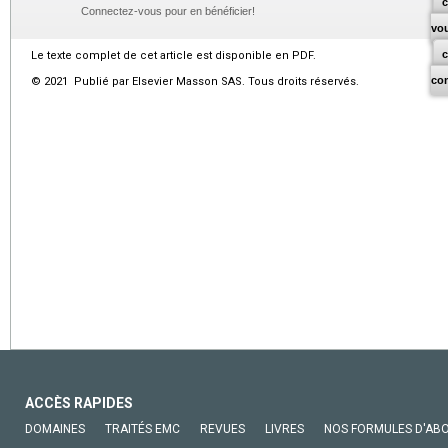
c
Connectez-vous pour en bénéficier!
vo
Le texte complet de cet article est disponible en PDF.
co
© 2021 Publié par Elsevier Masson SAS. Tous droits réservés.
ACCÈS RAPIDES
DOMAINES
TRAITÉS EMC
REVUES
LIVRES
NOS FORMULES D'AB