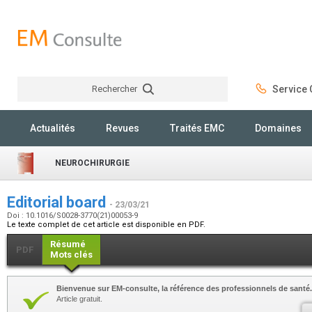
Rechercher
Service C
Rechercher
Actualités
Revues
Traités EMC
Domaines
NEUROCHIRURGIE
Editorial board
- 23/03/21
Doi : 10.1016/S0028-3770(21)00053-9
Le texte complet de cet article est disponible en PDF.
Résumé
PDF
Mots clés
Bienvenue sur EM-consulte, la référence des professionnels de santé.
Article gratuit.