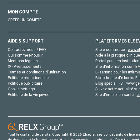
MON COMPTE
CRÉER UN COMPTE
AIDE & SUPPORT
PLATEFORMES ELSE
Contactez-nous / FAQ
Site e-commerce :
www.el
Qui sommes-nous ?
Aide à la pratique clinique
Mentions légales
Portail pour les institution
© - Avertissements
Site d'information sur l'E
Termes et conditions d'utilisation
E-learning pour les infirmi
Politique rédactionnelle
Bibliothèque d'e-books Els
Politique publicitaire
Blog special IFSI :
www.gen
Cookie settings
Suivez notre actualité sur
Politique de la vie privée
Site d'emploi en santé :
e
Tout le contenu de ce site: Copyright © 2026 Elsevier, ses concédants de licence e
de données, a la formation en IA et aux technologies similaires. Pour tout con