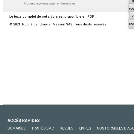
c
Connectez-vous pour en bénéficier!
vo
Le texte complet de cet article est disponible en PDF.
co
© 2021 Publié par Elsevier Masson SAS. Tous droits réservés.
ACCÈS RAPIDES
DOMAINES
TRAITÉS EMC
REVUES
LIVRES
NOS FORMULES D'AB