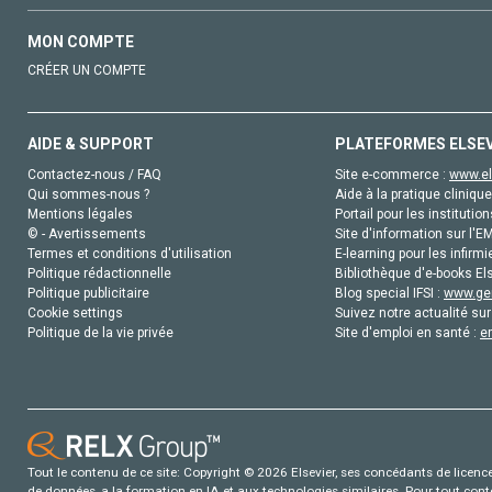
MON COMPTE
CRÉER UN COMPTE
AIDE & SUPPORT
PLATEFORMES ELSE
Contactez-nous / FAQ
Site e-commerce :
www.el
Qui sommes-nous ?
Aide à la pratique clinique
Mentions légales
Portail pour les institution
© - Avertissements
Site d'information sur l'E
Termes et conditions d'utilisation
E-learning pour les infirmi
Politique rédactionnelle
Bibliothèque d'e-books Els
Politique publicitaire
Blog special IFSI :
www.gen
Cookie settings
Suivez notre actualité sur
Politique de la vie privée
Site d'emploi en santé :
e
Tout le contenu de ce site: Copyright © 2026 Elsevier, ses concédants de licence e
de données, a la formation en IA et aux technologies similaires. Pour tout con