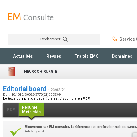
Rechercher
Service C
Rechercher
Actualités
Revues
Traités EMC
Domaines
NEUROCHIRURGIE
Editorial board
- 23/03/21
Doi : 10.1016/S0028-3770(21)00053-9
Le texte complet de cet article est disponible en PDF.
Résumé
PDF
Mots clés
Bienvenue sur EM-consulte, la référence des professionnels de santé.
Article gratuit.