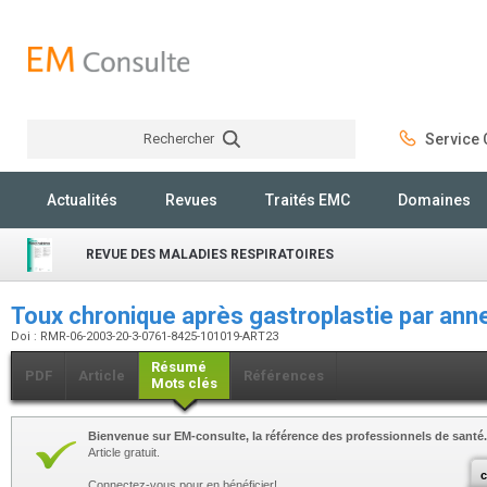
Rechercher
Service C
Rechercher
Actualités
Revues
Traités EMC
Domaines
REVUE DES MALADIES RESPIRATOIRES
Toux chronique après gastroplastie par an
Doi : RMR-06-2003-20-3-0761-8425-101019-ART23
Résumé
PDF
Article
Références
Mots clés
Bienvenue sur EM-consulte, la référence des professionnels de santé.
Article gratuit.
c
Connectez-vous pour en bénéficier!