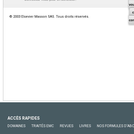
vo
© 2003 Elsevier Masson SAS. Tous droits réservés.
co
ACCÈS RAPIDES
DOMAINES
TRAITÉS EMC
REVUES
LIVRES
NOS FORMULES D'AB