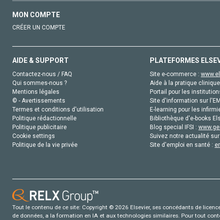
MON COMPTE
CRÉER UN COMPTE
AIDE & SUPPORT
PLATEFORMES ELSE
Contactez-nous / FAQ
Site e-commerce :
www.el
Qui sommes-nous ?
Aide à la pratique clinique
Mentions légales
Portail pour les institution
© - Avertissements
Site d'information sur l'E
Termes et conditions d'utilisation
E-learning pour les infirmi
Politique rédactionnelle
Bibliothèque d'e-books Els
Politique publicitaire
Blog special IFSI :
www.gen
Cookie settings
Suivez notre actualité sur
Politique de la vie privée
Site d'emploi en santé :
e
Tout le contenu de ce site: Copyright © 2026 Elsevier, ses concédants de licence e
de données, a la formation en IA et aux technologies similaires. Pour tout con