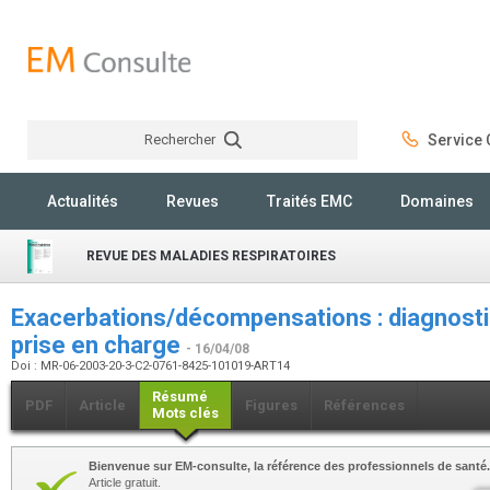
Rechercher
Service C
Rechercher
Actualités
Revues
Traités EMC
Domaines
REVUE DES MALADIES RESPIRATOIRES
Exacerbations/décompensations : diagnostic
prise en charge
- 16/04/08
Doi : MR-06-2003-20-3-C2-0761-8425-101019-ART14
Résumé
PDF
Article
Figures
Références
Mots clés
Bienvenue sur EM-consulte, la référence des professionnels de santé.
Article gratuit.