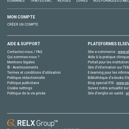
DOMAINES
TRAITÉS EMC
REVUES
LIVRES
NOS FORMULES D'AB
MON COMPTE
CRÉER UN COMPTE
AIDE & SUPPORT
PLATEFORMES ELSE
Contactez-nous / FAQ
Site e-commerce :
www.el
Qui sommes-nous ?
Aide à la pratique clinique
Mentions légales
Portail pour les institution
© - Avertissements
Site d'information sur l'E
Termes et conditions d'utilisation
E-learning pour les infirmi
Politique rédactionnelle
Bibliothèque d'e-books Els
Politique publicitaire
Blog special IFSI :
www.gen
Cookie settings
Suivez notre actualité sur
Politique de la vie privée
Site d'emploi en santé :
e