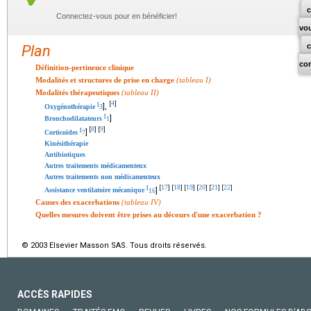
c
Connectez-vous pour en bénéficier!
vo
Plan
co
Définition-pertinence clinique
Modalités et structures de prise en charge
(tableau I)
Modalités thérapeutiques
(tableau II)
4
[
]
[
],
Oxygénothérapie
3
[
]
Bronchodilatateurs
1
8
9
[
]
[
]
[
]
Corticoïdes
7
Kinésithérapie
Antibiotiques
Autres traitements médicamenteux
Autres traitements non médicamenteux
17
18
19
20
21
22
[
]
[
]
[
]
[
]
[
]
[
]
[
]
Assistance ventilatoire mécanique
16
Causes des exacerbations
(tableau IV)
Quelles mesures doivent être prises au décours d'une exacerbation ?
© 2003 Elsevier Masson SAS. Tous droits réservés.
ACCÈS RAPIDES