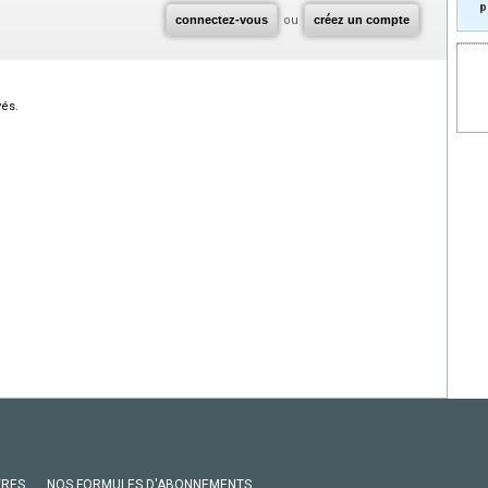
p
connectez-vous
ou
créez un compte
vés.
VRES
NOS FORMULES D'ABONNEMENTS