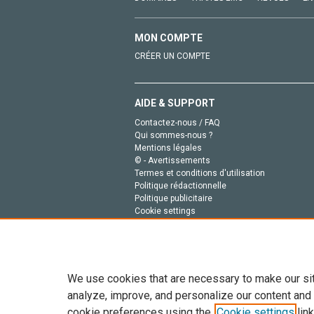
MON COMPTE
CRÉER UN COMPTE
AIDE & SUPPORT
Contactez-nous / FAQ
Qui sommes-nous ?
Mentions légales
© - Avertissements
Termes et conditions d'utilisation
Politique rédactionnelle
Politique publicitaire
Cookie settings
Politique de la vie privée
We use cookies that are necessary to make our si
analyze, improve, and personalize our content and
cookie preferences using the
Cookie settings
link
Tout le contenu de ce site: Copyright © 2026 Else