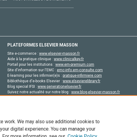
PLATEFORMES ELSEVIER MASSON
Site e-commerce :
www.elsevier-masson.fr
Aide à la pratique clinique :
www.clinicalkey.fr
Portail pour les institutions :
www.em-premium.com
Site d'information sur l'EMC :
emc-info.em-consulte.com
E-learning pour les infirmier(e)s :
pratique-infirmiere.com
Bibliothèque d'e-books Elsevier :
www.elsevierelibrary.fr
Blog special IFSI :
www.generationelsevier.fr
Suivez notre actualité sur notre blog :
www.blog-elsevier-masson.fr
Site d'emploi en santé :
emploisante.com
te work. We may also use additional cookies to
 your digital experience. You can manage your
. For more information, see our
Cookie Policy
vier, ses concédants de licence et ses contributeurs. Tout les droits sont réservés, y 