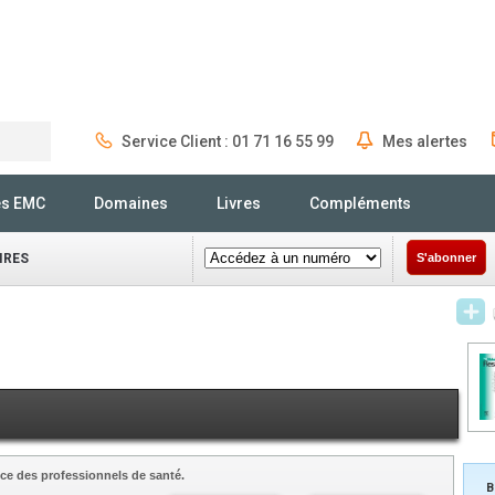
Service Client : 01 71 16 55 99
Mes alertes
Rechercher
és EMC
Domaines
Livres
Compléments
IRES
S'abonner
ce des professionnels de santé.
B