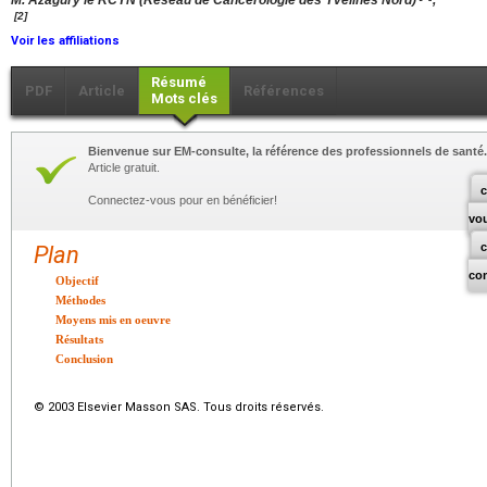
M. Azagury le RCYN (Réseau de Cancérologie des Yvelines Nord)
,
[2]
Voir les affiliations
Résumé
PDF
Article
Références
Mots clés
Bienvenue sur EM-consulte, la référence des professionnels de santé.
Article gratuit.
c
Connectez-vous pour en bénéficier!
vo
Plan
co
Objectif
Méthodes
Moyens mis en oeuvre
Résultats
Conclusion
© 2003 Elsevier Masson SAS. Tous droits réservés.