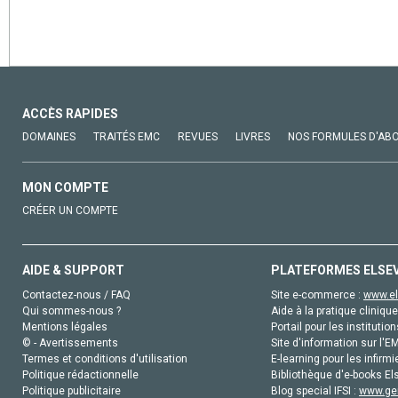
ACCÈS RAPIDES
DOMAINES
TRAITÉS EMC
REVUES
LIVRES
NOS FORMULES D'AB
MON COMPTE
CRÉER UN COMPTE
AIDE & SUPPORT
PLATEFORMES ELSE
Contactez-nous / FAQ
Site e-commerce :
www.el
Qui sommes-nous ?
Aide à la pratique clinique
Mentions légales
Portail pour les institution
© - Avertissements
Site d'information sur l'E
Termes et conditions d'utilisation
E-learning pour les infirmi
Politique rédactionnelle
Bibliothèque d'e-books Els
Politique publicitaire
Blog special IFSI :
www.gen