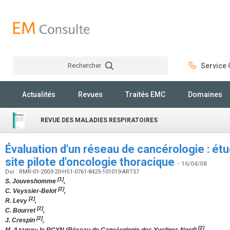
Rechercher
Service C
Rechercher
Actualités
Revues
Traités EMC
Domaines
REVUE DES MALADIES RESPIRATOIRES
Évaluation d'un réseau de cancérologie : étu
site pilote d'oncologie thoracique
- 16/04/08
Doi : RMR-01-2003-20-HS1-0761-8425-101019-ART57
[1]
S. Jouveshomme
,
[2]
C. Veyssier-Belot
,
[2]
R. Levy
,
[2]
C. Bourret
,
[2]
J. Crespin
,
[2]