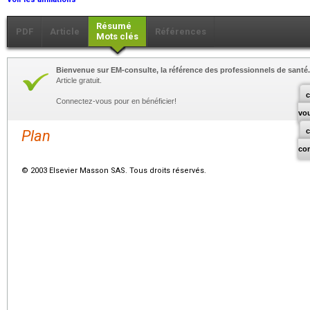
Résumé
PDF
Article
Références
Mots clés
Bienvenue sur EM-consulte, la référence des professionnels de santé.
Article gratuit.
c
Connectez-vous pour en bénéficier!
vo
Plan
co
© 2003 Elsevier Masson SAS. Tous droits réservés.