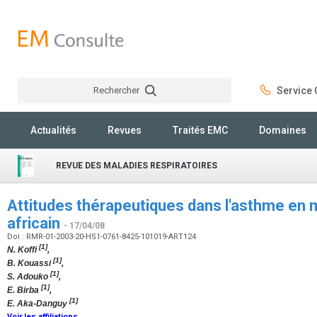
Rechercher
Service C
Rechercher
Actualités
Revues
Traités EMC
Domaines
REVUE DES MALADIES RESPIRATOIRES
Attitudes thérapeutiques dans l'asthme en mi
africain
- 17/04/08
Doi : RMR-01-2003-20-HS1-0761-8425-101019-ART124
[1]
N. Koffi
,
[1]
B. Kouassi
,
[1]
S. Adouko
,
[1]
E. Birba
,
[1]
E. Aka-Danguy
Voir les affiliations