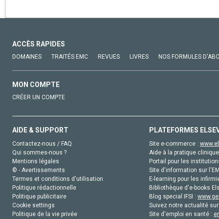
ACCÈS RAPIDES
DOMAINES
TRAITÉS EMC
REVUES
LIVRES
NOS FORMULES D'AB
MON COMPTE
CRÉER UN COMPTE
AIDE & SUPPORT
PLATEFORMES ELSE
Contactez-nous / FAQ
Site e-commerce :
www.el
Qui sommes-nous ?
Aide à la pratique clinique
Mentions légales
Portail pour les institution
© - Avertissements
Site d'information sur l'E
Termes et conditions d'utilisation
E-learning pour les infirmi
Politique rédactionnelle
Bibliothèque d'e-books Els
Politique publicitaire
Blog special IFSI :
www.gen
Cookie settings
Suivez notre actualité sur
Politique de la vie privée
Site d'emploi en santé :
e