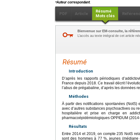
⁎
Auteur correspondant.
Résumé
PDF
Article
Référen
Mots clés
Bienvenue sur EM-consulte, la référen
L’accès au texte intégral de cet article 
Résumé
Introduction
D’après les rapports périodiques d’addictov
France depuis 2018. Ce travail décrit l’évoluti
l’abus de prégabaline, d’après les données rec
Méthodes
À partir des notifications spontanées (NotS) 
avec d’autres substances psychoactives ou rec
hospitalière et prise en charge en addic
pharmacoépidémiologiques OPPIDUM (2014-
Résultats
Entre 2014 et 2019, on compte 235 NotS rela
sont des hommes à 77 %, jeunes (médiane d