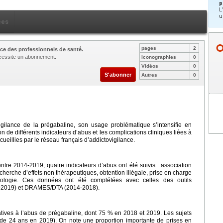
p
L
u
ces
pages
2
ce des professionnels de santé.
nécessite un abonnement.
Iconographies
0
Vidéos
0
S'abonner
Autres
0
igilance de la prégabaline, son usage problématique s’intensifie en
on de différents indicateurs d’abus et les complications cliniques liées à
ueillies par le réseau français d’addictovigilance.
entre 2014-2019, quatre indicateurs d’abus ont été suivis : association
herche d’effets non thérapeutiques, obtention illégale, prise en charge
tologie. Ces données ont été complétées avec celles des outils
2019) et DRAMES/DTA (2014-2018).
tives à l’abus de prégabaline, dont 75 % en 2018 et 2019. Les sujets
e 24 ans en 2019). On note une proportion importante de prises en