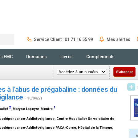
Service Client : 01 71 16 55 99
Mes alertes
Rechercher
és EMC
Domaines
Livres
Compléments
S'abonner
es à l’abus de prégabaline : données du
igilance
- 10/04/21
2
1
callef
, Maryse Lapeyre-Mestre
acodépendance-Addictovigilance, Centre Hospitalier Universitaire de
macodépendance-Addictovigilance PACA-Corse, Hôpital de la Timone,
B