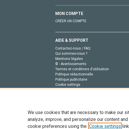
MON COMPTE
CRÉER UN COMPTE
AIDE & SUPPORT
Contactez-nous / FAQ
Qui sommes-nous ?
Mentions légales
© - Avertissements
Termes et conditions d'utilisation
Politique rédactionnelle
Politique publicitaire
Cookie settings
Politique de la vie privée
We use cookies that are necessary to make our si
analyze, improve, and personalize our content and
cookie preferences using the
Cookie settings
link
Tout le contenu de ce site: Copyright © 2026 Else