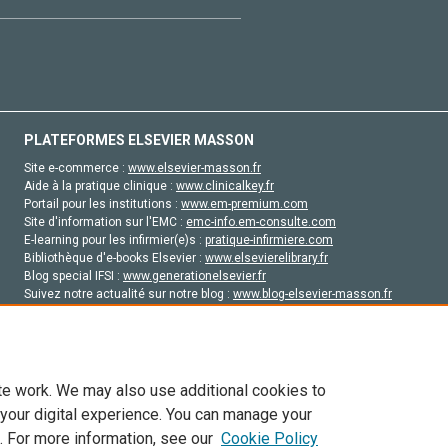
PLATEFORMES ELSEVIER MASSON
Site e-commerce :
www.elsevier-masson.fr
Aide à la pratique clinique :
www.clinicalkey.fr
Portail pour les institutions :
www.em-premium.com
Site d'information sur l'EMC :
emc-info.em-consulte.com
E-learning pour les infirmier(e)s :
pratique-infirmiere.com
Bibliothèque d'e-books Elsevier :
www.elsevierelibrary.fr
Blog special IFSI :
www.generationelsevier.fr
Suivez notre actualité sur notre blog :
www.blog-elsevier-masson.fr
Site d'emploi en santé :
emploisante.com
te work. We may also use additional cookies to
 your digital experience. You can manage your
. For more information, see our
Cookie Policy
vier, ses concédants de licence et ses contributeurs. Tout les droits sont réservés, y 