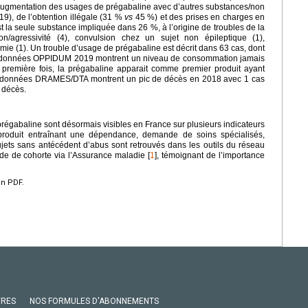
 augmentation des usages de prégabaline avec d’autres substances/non
9), de l’obtention illégale (31 %
vs
45 %) et des prises en charges en
 la seule substance impliquée dans 26 %, à l’origine de troubles de la
tion/agressivité (4), convulsion chez un sujet non épileptique (1),
ie (1). Un trouble d’usage de prégabaline est décrit dans 63 cas, dont
es données OPPIDUM 2019 montrent un niveau de consommation jamais
a première fois, la prégabaline apparait comme premier produit ayant
s données DRAMES/DTA montrent un pic de décès en 2018 avec 1 cas
 décès.
prégabaline sont désormais visibles en France sur plusieurs indicateurs
, produit entraînant une dépendance, demande de soins spécialisés,
ets sans antécédent d’abus sont retrouvés dans les outils du réseau
e de cohorte via l’Assurance maladie [
1
], témoignant de l’importance
en PDF.
VRES
NOS FORMULES D'ABONNEMENTS