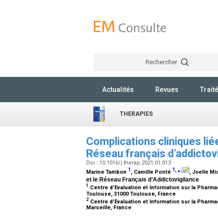
Rechercher
Actualités
Revues
Trait
THERAPIES
Complications cliniques lié
Réseau français d’addictov
Doi : 10.1016/j.therap.2021.01.013
1
1
,
⁎
Marine Tambon
, Camille Ponté
, Joelle Mi
et le Réseau Français d’Addictovigilance
1
Centre d’Evaluation et Information sur la Pharm
Toulouse, 31000 Toulouse, France
2
Centre d’Evaluation et Information sur la Phar
Marseille, France