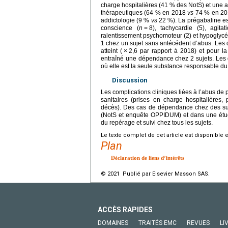
charge hospitalières (41 % des NotS) et une
thérapeutiques (64 % en 2018
vs
74 % en 201
addictologie (9 %
vs
22 %). La prégabaline est
conscience (
n
=
8), tachycardie (5), agita
ralentissement psychomoteur (2) et hypoglycém
1 chez un sujet sans antécédent d’abus. L
atteint (
×
2,6 par rapport à 2018) et pour l
entraîné une dépendance chez 2 sujets. Le
où elle est la seule substance responsable du
Discussion
Les complications cliniques liées à l’abus de 
sanitaires (prises en charge hospitalières
décès). Des cas de dépendance chez des suj
(NotS et enquête OPPIDUM) et dans une étud
du repérage et suivi chez tous les sujets.
Le texte complet de cet article est disponible 
Plan
Déclaration de liens d’intérêts
© 2021 Publié par Elsevier Masson SAS.
ACCÈS RAPIDES
DOMAINES
TRAITÉS EMC
REVUES
LI