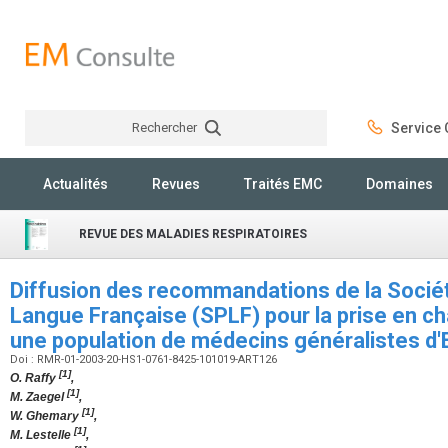
Rechercher
Service C
Rechercher
Actualités
Revues
Traités EMC
Domaines
REVUE DES MALADIES RESPIRATOIRES
Diffusion des recommandations de la Soci
Langue Française (SPLF) pour la prise en 
une population de médecins généralistes d'
Doi : RMR-01-2003-20-HS1-0761-8425-101019-ART126
[1]
O. Raffy
,
[1]
M. Zaegel
,
[1]
W. Ghemary
,
[1]
M. Lestelle
,