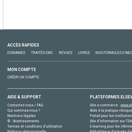
ACCÈS RAPIDES
DOMAINES
TRAITÉS EMC
REVUES
LIVRES
NOS FORMULES D'AB
MON COMPTE
CRÉER UN COMPTE
AIDE & SUPPORT
PLATEFORMES ELSE
Contactez-nous / FAQ
Site e-commerce :
www.el
Qui sommes-nous ?
Aide à la pratique clinique
Mentions légales
Portail pour les institution
© - Avertissements
Site d'information sur l'E
Termes et conditions d'utilisation
E-learning pour les infirmi
Politique rédactionnelle
Bibliothèque d'e-books Els