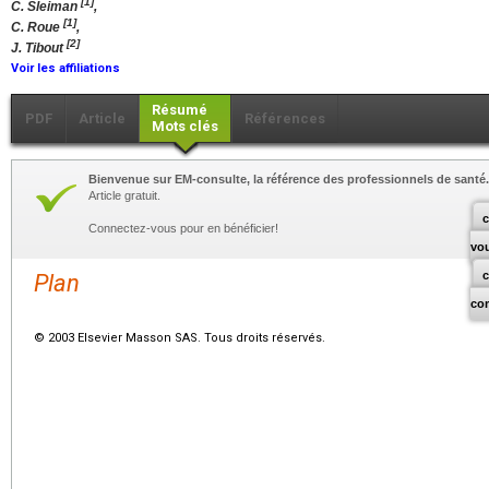
[1]
C. Sleiman
,
[1]
C. Roue
,
[2]
J. Tibout
Voir les affiliations
Résumé
PDF
Article
Références
Mots clés
Bienvenue sur EM-consulte, la référence des professionnels de santé.
Article gratuit.
c
Connectez-vous pour en bénéficier!
vo
Plan
co
© 2003 Elsevier Masson SAS. Tous droits réservés.