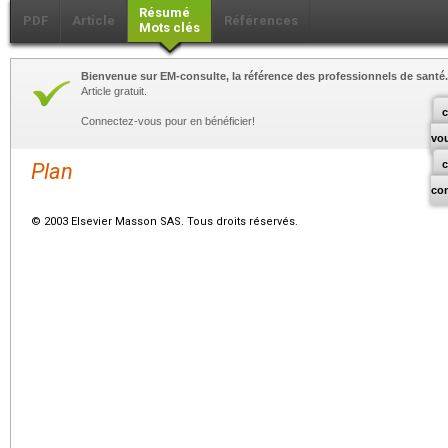
Résumé
PDF
Article
Références
Mots clés
Bienvenue sur EM-consulte, la référence des professionnels de santé.
Article gratuit.
c
Connectez-vous pour en bénéficier!
vo
Plan
co
© 2003 Elsevier Masson SAS. Tous droits réservés.