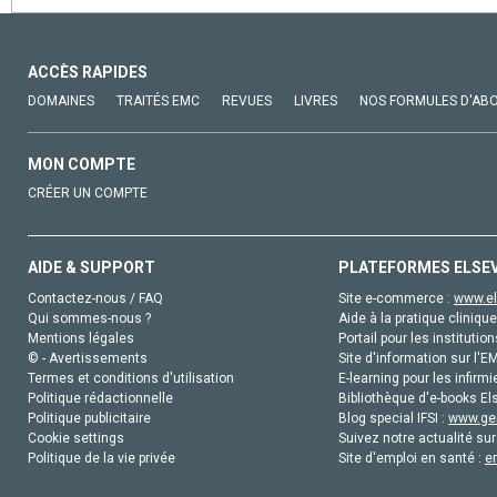
ACCÈS RAPIDES
DOMAINES
TRAITÉS EMC
REVUES
LIVRES
NOS FORMULES D'AB
MON COMPTE
CRÉER UN COMPTE
AIDE & SUPPORT
PLATEFORMES ELSE
Contactez-nous / FAQ
Site e-commerce :
www.el
Qui sommes-nous ?
Aide à la pratique clinique
Mentions légales
Portail pour les institution
© - Avertissements
Site d'information sur l'E
Termes et conditions d'utilisation
E-learning pour les infirmi
Politique rédactionnelle
Bibliothèque d'e-books Els
Politique publicitaire
Blog special IFSI :
www.gen
Cookie settings
Suivez notre actualité sur
Politique de la vie privée
Site d'emploi en santé :
e