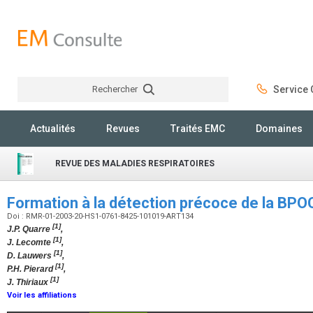
Rechercher
Service C
Rechercher
Actualités
Revues
Traités EMC
Domaines
REVUE DES MALADIES RESPIRATOIRES
Formation à la détection précoce de la BP
Doi : RMR-01-2003-20-HS1-0761-8425-101019-ART134
[1]
J.P. Quarre
,
[1]
J. Lecomte
,
[1]
D. Lauwers
,
[1]
P.H. Pierard
,
[1]
J. Thiriaux
Voir les affiliations