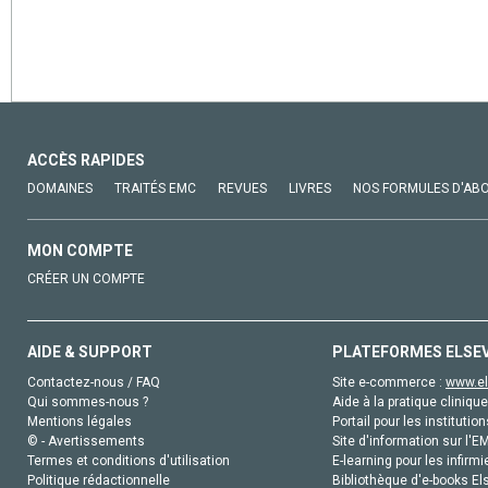
ACCÈS RAPIDES
DOMAINES
TRAITÉS EMC
REVUES
LIVRES
NOS FORMULES D'AB
MON COMPTE
CRÉER UN COMPTE
AIDE & SUPPORT
PLATEFORMES ELSE
Contactez-nous / FAQ
Site e-commerce :
www.el
Qui sommes-nous ?
Aide à la pratique clinique
Mentions légales
Portail pour les institution
© - Avertissements
Site d'information sur l'E
Termes et conditions d'utilisation
E-learning pour les infirmi
Politique rédactionnelle
Bibliothèque d'e-books Els