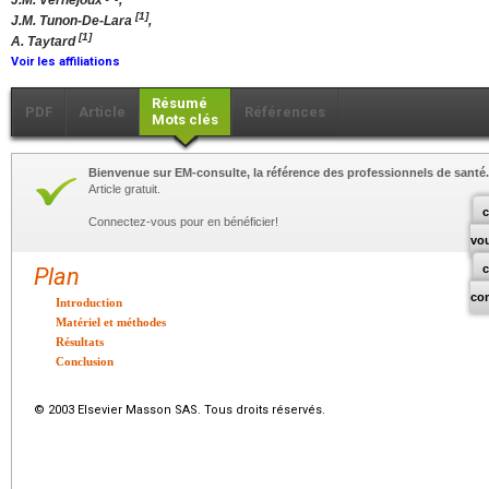
J.M. Vernejoux
,
[1]
J.M. Tunon-De-Lara
,
[1]
A. Taytard
Voir les affiliations
Résumé
PDF
Article
Références
Mots clés
Bienvenue sur EM-consulte, la référence des professionnels de santé.
Article gratuit.
c
Connectez-vous pour en bénéficier!
vo
Plan
co
Introduction
Matériel et méthodes
Résultats
Conclusion
© 2003 Elsevier Masson SAS. Tous droits réservés.