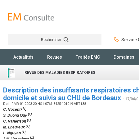
Rechercher
Service C
Rechercher
Actualités
Revues
Traités EMC
Domaines
REVUE DES MALADIES RESPIRATOIRES
Description des insuffisants respiratoires c
domicile et suivis au CHU de Bordeaux
- 17/04/0
Doi : RMR-01-2003-20-HS1-0761-8425-101019-ART138
[1]
C. Nocent
,
[1]
S. Duong Quy
,
[1]
C. Raherison
,
[1]
M. Lheureux
,
[1]
L. Nguyen
,
[1]