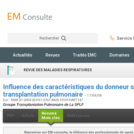
Rechercher
Service C
Rechercher
Actualités
Revues
Traités EMC
Domaines
REVUE DES MALADIES RESPIRATOIRES
Influence des caractéristiques du donneur su
transplantation pulmonaire
- 17/04/08
Doi : RMR-01-2003-20-HS1-0761-8425-101019-ART147
Groupe Transplantation Pulmonaire de La SPLF
Résumé
PDF
Article
Références
Mots clés
Bienvenue sur EM-consulte, la référence des professionnels de santé.