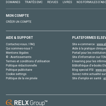
DOMAINES
TRAITÉS EMC
REVUES
LIVRES
NOS FORMULES D'AB
MON COMPTE
CRÉER UN COMPTE
AIDE & SUPPORT
PLATEFORMES ELSE
Contactez-nous / FAQ
Site e-commerce :
www.el
Qui sommes-nous ?
Aide à la pratique clinique
Mentions légales
Portail pour les institution
© - Avertissements
Site d'information sur l'E
Termes et conditions d'utilisation
E-learning pour les infirmi
Politique rédactionnelle
Bibliothèque d'e-books Els
Politique publicitaire
Blog special IFSI :
www.gen
Cookie settings
Suivez notre actualité sur
Politique de la vie privée
Site d'emploi en santé :
e