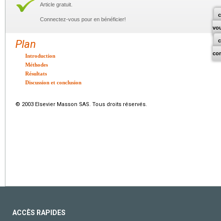
Article gratuit.
c
Connectez-vous pour en bénéficier!
vo
Plan
co
Introduction
Méthodes
Résultats
Discussion et conclusion
© 2003 Elsevier Masson SAS. Tous droits réservés.
ACCÈS RAPIDES