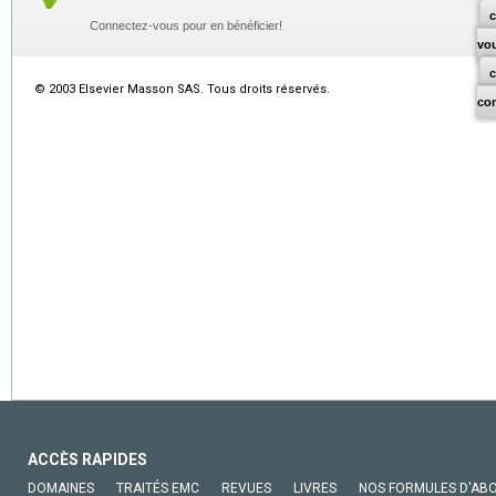
c
Connectez-vous pour en bénéficier!
vo
© 2003 Elsevier Masson SAS. Tous droits réservés.
co
ACCÈS RAPIDES
DOMAINES
TRAITÉS EMC
REVUES
LIVRES
NOS FORMULES D'AB