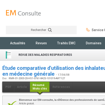
Rechercher
Service C
Rechercher
Actualités
Revues
Traités EMC
Domaines
REVUE DES MALADIES RESPIRATOIRES
Étude comparative d'utilisation des inhalate
en médecine générale
- 17/04/08
Doi : RMR-01-2003-20-HS1-0761-8425-101019-ART127
Résumé
PDF
Article
Références
Mots clés
Bienvenue sur EM-consulte, la référence des professionnels de santé.
Article gratuit.