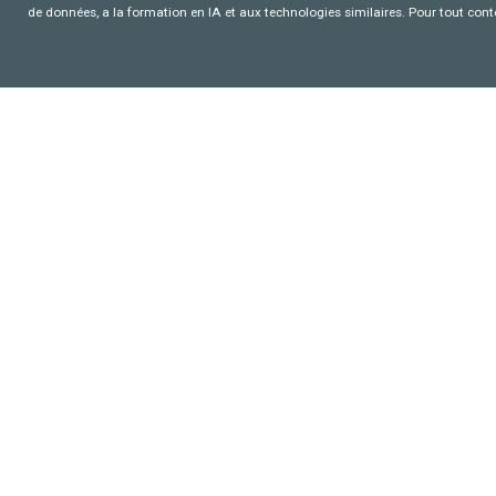
de données, a la formation en IA et aux technologies similaires. Pour tout con