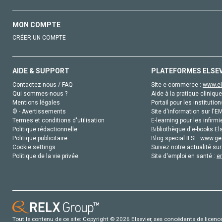
MON COMPTE
CRÉER UN COMPTE
AIDE & SUPPORT
PLATEFORMES ELSE
Contactez-nous / FAQ
Site e-commerce :
www.el
Qui sommes-nous ?
Aide à la pratique clinique
Mentions légales
Portail pour les institution
© - Avertissements
Site d'information sur l'E
Termes et conditions d'utilisation
E-learning pour les infirmi
Politique rédactionnelle
Bibliothèque d'e-books Els
Politique publicitaire
Blog special IFSI :
www.gen
Cookie settings
Suivez notre actualité sur
Politique de la vie privée
Site d'emploi en santé :
e
Tout le contenu de ce site: Copyright © 2026 Elsevier, ses concédants de licence e