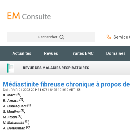
Rechercher
Service C
Rechercher
Actualités
Revues
Traités EMC
Domaines
REVUE DES MALADIES RESPIRATOIRES
Médiastinite fibreuse chronique à propos d
Doi : RMR-01-2003-20-HS1-0761-8425-101019-ART158
[1]
K. Marc
,
[1]
B. Amara
,
[1]
A. Bouraquadi
,
[1]
S. Mouline
,
[1]
M. Ftouh
,
[2]
N. Mahassini
,
[2]
A. Benosman
,