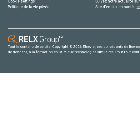
Cookie settings
Suivez notre actualité sur
Politique de la vie privée
Site d'emploi en santé :
e
Tout le contenu de ce site: Copyright © 2026 Elsevier, ses concédants de licence e
de données, a la formation en IA et aux technologies similaires. Pour tout con