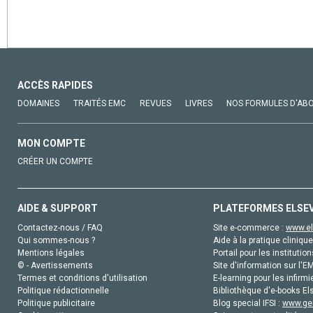
ACCÈS RAPIDES
DOMAINES
TRAITÉS EMC
REVUES
LIVRES
NOS FORMULES D'AB
MON COMPTE
CRÉER UN COMPTE
AIDE & SUPPORT
PLATEFORMES ELSE
Contactez-nous / FAQ
Site e-commerce :
www.el
Qui sommes-nous ?
Aide à la pratique clinique
Mentions légales
Portail pour les institution
© - Avertissements
Site d'information sur l'E
Termes et conditions d'utilisation
E-learning pour les infirmi
Politique rédactionnelle
Bibliothèque d'e-books Els
Politique publicitaire
Blog special IFSI :
www.gen