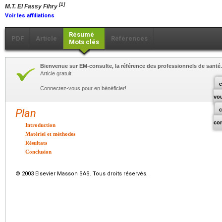
[1]
M.T. El Fassy Fihry
Voir les affiliations
Résumé
PDF
Article
Références
Mots clés
Bienvenue sur EM-consulte, la référence des professionnels de santé.
Article gratuit.
c
Connectez-vous pour en bénéficier!
vo
Plan
co
Introduction
Matériel et méthodes
Résultats
Conclusion
© 2003 Elsevier Masson SAS. Tous droits réservés.