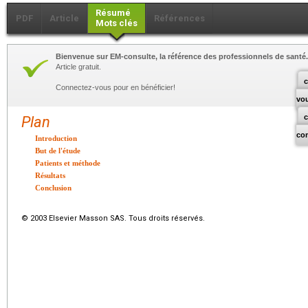
Résumé
PDF
Article
Références
Mots clés
Bienvenue sur EM-consulte, la référence des professionnels de santé.
Article gratuit.
c
Connectez-vous pour en bénéficier!
vo
Plan
co
Introduction
But de l'étude
Patients et méthode
Résultats
Conclusion
© 2003 Elsevier Masson SAS. Tous droits réservés.