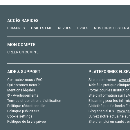
ACCÈS RAPIDES
DOMAINES
TRAITÉS EMC
REVUES
LIVRES
NOS FORMULES D'AB
MON COMPTE
CRÉER UN COMPTE
AIDE & SUPPORT
PLATEFORMES ELSE
Contactez-nous / FAQ
Site e-commerce :
www.el
Qui sommes-nous ?
Aide à la pratique clinique
Mentions légales
Portail pour les institution
© - Avertissements
Site d'information sur l'E
Termes et conditions d'utilisation
E-learning pour les infirmi
Politique rédactionnelle
Bibliothèque d'e-books Els
Politique publicitaire
Blog special IFSI :
www.gen
Cookie settings
Suivez notre actualité sur
Politique de la vie privée
Site d'emploi en santé :
e