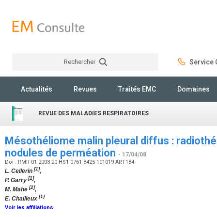
Rechercher
Service C
Rechercher
Actualités
Revues
Traités EMC
Domaines
REVUE DES MALADIES RESPIRATOIRES
Mésothéliome malin pleural diffus : radioth
nodules de perméation
- 17/04/08
Doi : RMR-01-2003-20-HS1-0761-8425-101019-ART184
[1]
L. Cellerin
,
[1]
P. Garry
,
[2]
M. Mahe
,
[1]
E. Chailleux
Voir les affiliations