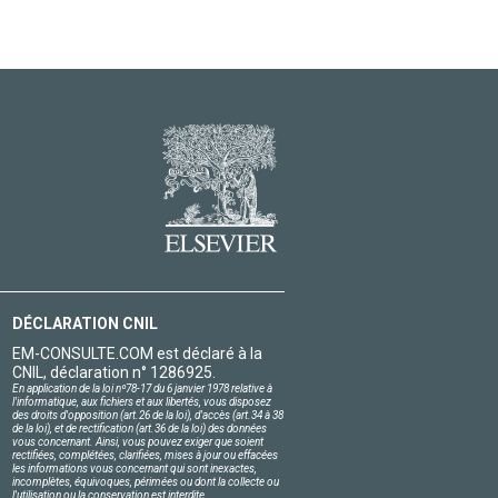
DÉCLARATION CNIL
EM-CONSULTE.COM est déclaré à la
CNIL, déclaration n° 1286925.
En application de la loi nº78-17 du 6 janvier 1978 relative à
l'informatique, aux fichiers et aux libertés, vous disposez
des droits d'opposition (art.26 de la loi), d'accès (art.34 à 38
de la loi), et de rectification (art.36 de la loi) des données
vous concernant. Ainsi, vous pouvez exiger que soient
rectifiées, complétées, clarifiées, mises à jour ou effacées
les informations vous concernant qui sont inexactes,
incomplètes, équivoques, périmées ou dont la collecte ou
l'utilisation ou la conservation est interdite.