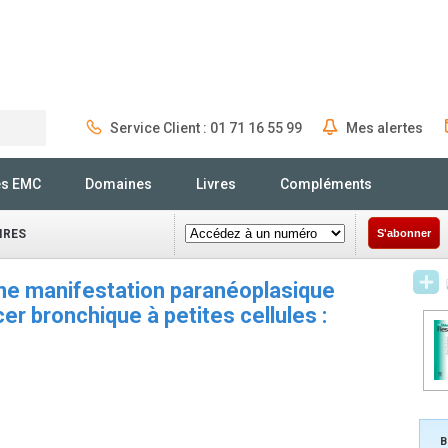
Service Client : 01 71 16 55 99
Mes alertes
Rechercher
és EMC
Domaines
Livres
Compléments
IRES
S'abonner
Une manifestation paranéoplasique
er bronchique à petites cellules :
B