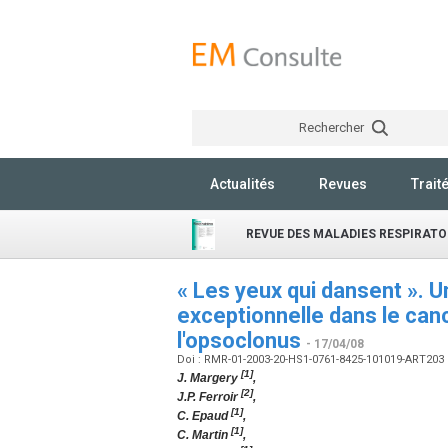
Rechercher
Actualités
Revues
Trait
REVUE DES MALADIES RESPIRATO
« Les yeux qui dansent ». 
exceptionnelle dans le canc
l'opsoclonus
- 17/04/08
Doi : RMR-01-2003-20-HS1-0761-8425-101019-ART203
[1]
J. Margery
,
[2]
J.P. Ferroir
,
[1]
C. Epaud
,
[1]
C. Martin
,