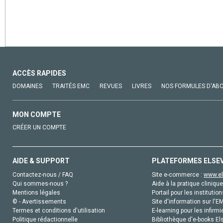
ACCÈS RAPIDES
DOMAINES
TRAITÉS EMC
REVUES
LIVRES
NOS FORMULES D'AB
MON COMPTE
CRÉER UN COMPTE
AIDE & SUPPORT
PLATEFORMES ELSE
Contactez-nous / FAQ
Site e-commerce :
www.el
Qui sommes-nous ?
Aide à la pratique clinique
Mentions légales
Portail pour les institution
© - Avertissements
Site d'information sur l'E
Termes et conditions d'utilisation
E-learning pour les infirmi
Politique rédactionnelle
Bibliothèque d'e-books Els