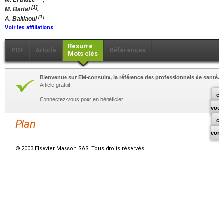
M. El Biaze
,
[1]
M. Bartal
,
[1]
A. Bahlaoui
Voir les affiliations
Résumé
PDF
Article
Références
Mots clés
Bienvenue sur EM-consulte, la référence des professionnels de santé.
Article gratuit.
c
Connectez-vous pour en bénéficier!
vo
Plan
co
© 2003 Elsevier Masson SAS. Tous droits réservés.