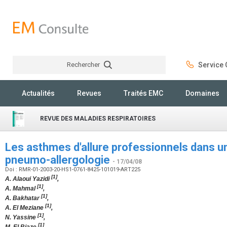
Rechercher
Service C
Rechercher
Actualités
Revues
Traités EMC
Domaines
REVUE DES MALADIES RESPIRATOIRES
Les asthmes d'allure professionnels dans u
pneumo-allergologie
- 17/04/08
Doi : RMR-01-2003-20-HS1-0761-8425-101019-ART225
[1]
A. Alaoui Yazidi
,
[1]
A. Mahmal
,
[1]
A. Bakhatar
,
[1]
A. El Meziane
,
[1]
N. Yassine
,
[1]