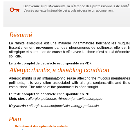
Bienvenue sur EM-consulte, la référence des professionnels de santé.
L’accès au texte intégral de cet article nécessite un abonnement.
Résumé
La rhinite allergique est une maladie inflammatoire touchant les muque
Essentiellement provoquée par des phénomènes de pollinose, elle est tr
allergique et sa relation de cause à effet avec l’asthme n’est plus à démont
sollicité.
Le texte complet de cet article est disponible en PDF.
Allergic rhinitis, a disabling condition
Allergic rhinitis is an inflammatory disease affecting the mucous membrane
pollinosis, it is very often associated with allergic conjunctivitis and its
established. The advice of the pharmacist is often sought.
Le texte complet de cet article est disponible en PDF.
Mots clés :
allergie, pollinose, rhinoconjonctivite allergique
Keywords :
allergic rhinoconjunctivitis, allergy, pollinosis
Plan
Définition et description de la maladie