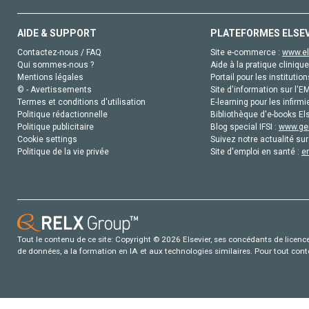
AIDE & SUPPORT
PLATEFORMES ELSE
Contactez-nous / FAQ
Site e-commerce :
www.el
Qui sommes-nous ?
Aide à la pratique clinique
Mentions légales
Portail pour les institution
© - Avertissements
Site d'information sur l'E
Termes et conditions d'utilisation
E-learning pour les infirmi
Politique rédactionnelle
Bibliothèque d'e-books Els
Politique publicitaire
Blog special IFSI :
www.gen
Cookie settings
Suivez notre actualité sur
Politique de la vie privée
Site d'emploi en santé :
e
Tout le contenu de ce site: Copyright © 2026 Elsevier, ses concédants de licence e
de données, a la formation en IA et aux technologies similaires. Pour tout con