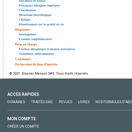
Prévalence en hausse
Principaux allergènes impliqués
Classification
Mécanisme physiologique
Clinique
Retentissement sur la qualité de vie
Diagnostic
Interrogatoire
Examens complémentaires
Prise en charge
Éviction allergénique et mesures préventives
Traitements médicamenteux
Conclusion
Déclaration de liens d’intérêts
© 2021 Elsevier Masson SAS. Tous droits réservés.
ACCÈS RAPIDES
DOMAINES
TRAITÉS EMC
REVUES
LIVRES
NOS FORMULES D'AB
MON COMPTE
CRÉER UN COMPTE