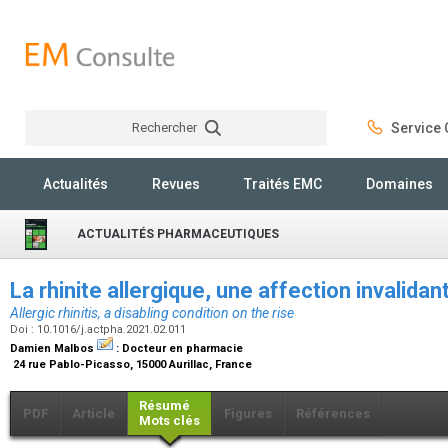
Rechercher
Service C
Rechercher
Actualités
Revues
Traités EMC
Domaines
ACTUALITÉS PHARMACEUTIQUES
La rhinite allergique, une affection invalida
Allergic rhinitis, a disabling condition on the rise
Doi : 10.1016/j.actpha.2021.02.011
Damien Malbos
:
Docteur en pharmacie
24 rue Pablo-Picasso, 15000 Aurillac, France
Résumé
PDF
Article
Figures
Références
Mots clés