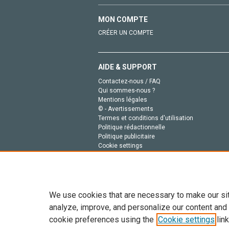
MON COMPTE
CRÉER UN COMPTE
AIDE & SUPPORT
Contactez-nous / FAQ
Qui sommes-nous ?
Mentions légales
© - Avertissements
Termes et conditions d'utilisation
Politique rédactionnelle
Politique publicitaire
Cookie settings
Politique de la vie privée
We use cookies that are necessary to make our si
analyze, improve, and personalize our content and
cookie preferences using the
Cookie settings
link
Tout le contenu de ce site: Copyright © 2026 Else
de données, a la formation en IA et aux technol