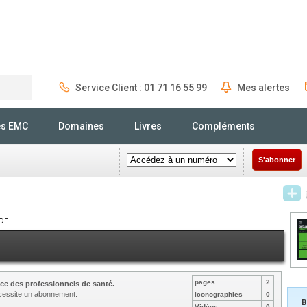
Service Client : 01 71 16 55 99
Mes alertes
Rechercher
és EMC
Domaines
Livres
Compléments
S'abonner
DF.
pages
2
ce des professionnels de santé.
nécessite un abonnement.
Iconographies
0
B
Vidéos
0