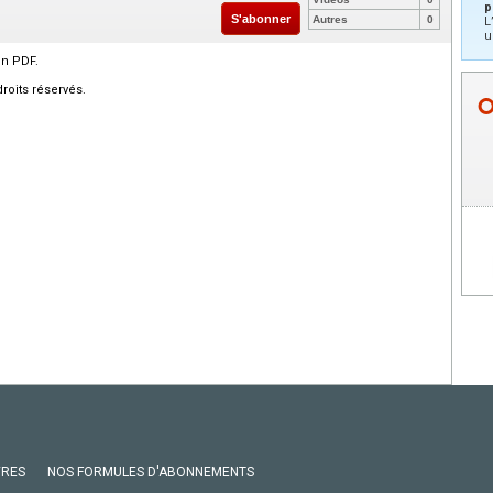
p
S'abonner
Autres
0
L
u
en PDF.
roits réservés.
VRES
NOS FORMULES D'ABONNEMENTS