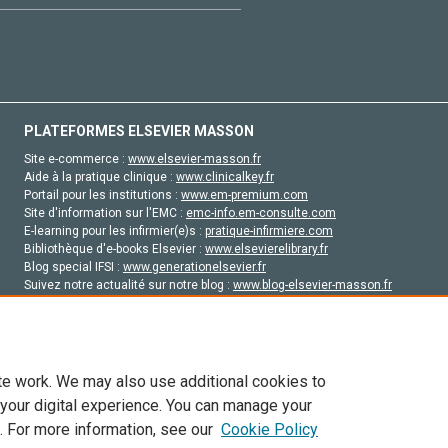
PLATEFORMES ELSEVIER MASSON
Site e-commerce :
www.elsevier-masson.fr
Aide à la pratique clinique :
www.clinicalkey.fr
Portail pour les institutions :
www.em-premium.com
Site d'information sur l'EMC :
emc-info.em-consulte.com
E-learning pour les infirmier(e)s :
pratique-infirmiere.com
Bibliothèque d'e-books Elsevier :
www.elsevierelibrary.fr
Blog special IFSI :
www.generationelsevier.fr
Suivez notre actualité sur notre blog :
www.blog-elsevier-masson.fr
Site d'emploi en santé :
emploisante.com
te work. We may also use additional cookies to
 your digital experience. You can manage your
. For more information, see our
Cookie Policy
vier, ses concédants de licence et ses contributeurs. Tout les droits sont réservés, y 
ogies similaires. Pour tout contenu en libre accès, les conditions de licence Creati