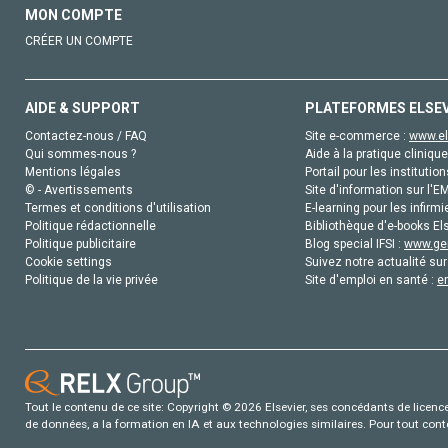
MON COMPTE
CRÉER UN COMPTE
AIDE & SUPPORT
PLATEFORMES ELSE
Contactez-nous / FAQ
Site e-commerce :
www.el
Qui sommes-nous ?
Aide à la pratique clinique
Mentions légales
Portail pour les institution
© - Avertissements
Site d'information sur l'E
Termes et conditions d'utilisation
E-learning pour les infirmi
Politique rédactionnelle
Bibliothèque d'e-books Els
Politique publicitaire
Blog special IFSI :
www.gen
Cookie settings
Suivez notre actualité sur
Politique de la vie privée
Site d'emploi en santé :
e
Tout le contenu de ce site: Copyright © 2026 Elsevier, ses concédants de licence e
de données, a la formation en IA et aux technologies similaires. Pour tout con