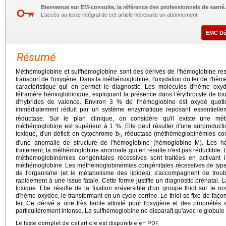
Bienvenue sur EM-consulte, la référence des professionnels de santé.
L’accès au texte intégral de cet article nécessite un abonnement.
EMC D
Résumé
Méthémoglobine et sulfhémoglobine sont des dérivés de l'hémoglobine re
transport de l'oxygène. Dans la méthémoglobine, l'oxydation du fer de l'hème 
caractéristique qui en permet le diagnostic. Les molécules d'hème oxy
tétramère hémoglobinique, expliquant la présence dans l'érythrocyte de to
d'hybrides de valence. Environ 3 % de l'hémoglobine est oxydé quot
immédiatement réduit par un système enzymatique reposant essentielleme
réductase. Sur le plan clinique, on considère qu'il existe une mé
méthémoglobine est supérieur à 1 %. Elle peut résulter d'une surproducti
toxique, d'un déficit en cytochrome b
réductase (méthémoglobinémies congé
5
d'une anomalie de structure de l'hémoglobine (hémoglobine M). Les 
traitement, la méthémoglobine anormale qui en résulte n'est pas réductible
méthémoglobinémies congénitales récessives sont traitées en activant 
méthémoglobine. Les méthémoglobinémies congénitales récessives de type II, o
de l'organisme (et le métabolisme des lipides), s'accompagnent de trou
rapidement à une issue fatale. Cette forme justifie un diagnostic prénatal. 
toxique. Elle résulte de la fixation irréversible d'un groupe thiol sur le
d'hème oxydée, le transformant en un cycle corrine. Le thiol se fixe de façon 
fer. Ce dérivé a une très faible affinité pour l'oxygène et des propriété
particulièrement intense. La sulfhémoglobine ne disparaît qu'avec le globule 
Le texte complet de cet article est disponible en PDF.