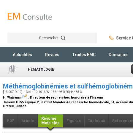
Rechercher
Service C
Rechercher
Actualités
Revues
Traités EMC
Domaines
HÉMATOLOGIE
Méthémoglobinémies et sulfhémoglobiném
[13-007-D-10] - Doi : 10.1016/S1155-1984(20)44438-3
H. Wajcman
:
Directeur de recherches honoraire à l'Inserm
Inserm U955 équipe 2, Institut Mondor de recherche biomédicale, 51, avenue du
Créteil, France
Résumé
PDF
Article
Figures
Tableaux
Référence
Mots clés