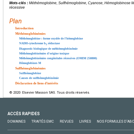
Mots-clés :
Méthémoglobine, Sulfhémoglobine, Cyanose, Hémoglobinose M
récessive
Plan
Introduction
Méthémoglobinémies
Méthémoglobine : forme oxydée de l'hémoglobine
NADH-cytochrome b
réductase
5
Diagnostic biologique de méthémoglobinémie
Méthémoglobinémies d'origine toxique
Méthémoglobinémies congénitales récessives (OMIM 250800)
Hémoglobines M
Sulfhémoglobinémies
Sulfhémoglobine
Causes de sulfhémoglobinémie
Déclaration de liens d'intérêts
© 2020 Elsevier Masson SAS. Tous droits réservés.
ACCÈS RAPIDES
DOMAINES
TRAITÉS EMC
REVUES
LIVRES
NOS FORMULES D'AB