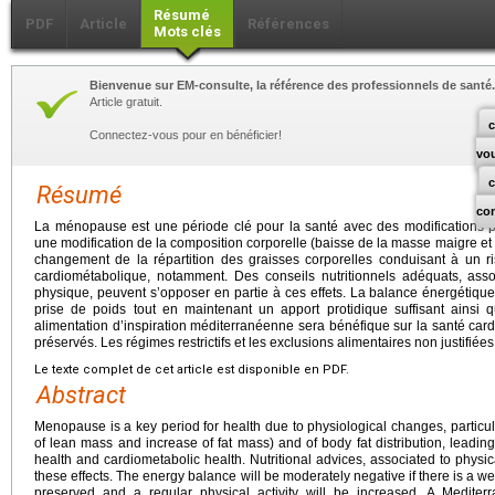
Résumé
PDF
Article
Références
Mots clés
Bienvenue sur EM-consulte, la référence des professionnels de santé.
Article gratuit.
c
Connectez-vous pour en bénéficier!
vo
Résumé
co
La ménopause est une période clé pour la santé avec des modifications 
une modification de la composition corporelle (baisse de la masse maigre e
changement de la répartition des graisses corporelles conduisant à un r
cardiométabolique, notamment. Des conseils nutritionnels adéquats, associ
physique, peuvent s’opposer en partie à ces effets. La balance énergétiq
prise de poids tout en maintenant un apport protidique suffisant ainsi q
alimentation d’inspiration méditerranéenne sera bénéfique sur la santé cardi
préservés. Les régimes restrictifs et les exclusions alimentaires non justifiées
Le texte complet de cet article est disponible en PDF.
Abstract
Menopause is a key period for health due to physiological changes, particu
of lean mass and increase of fat mass) and of body fat distribution, leadin
health and cardiometabolic health. Nutritional advices, associated to physica
these effects. The energy balance will be moderately negative if there is a wei
preserved and a regular physical activity will be increased. A Mediterr