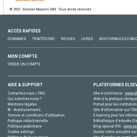
© 2021 Elsevier Masson SAS. Tous droits réservés.
ACCÈS RAPIDES
DOMAINES
TRAITÉS EMC
REVUES
LIVRES
NOS FORMULES D'AB
MON COMPTE
CRÉER UN COMPTE
AIDE & SUPPORT
PLATEFORMES ELSE
Contactez-nous / FAQ
Site e-commerce :
www.el
Qui sommes-nous ?
Aide à la pratique clinique
Mentions légales
Portail pour les institution
© - Avertissements
Site d'information sur l'E
Termes et conditions d'utilisation
E-learning pour les infirmi
Politique rédactionnelle
Bibliothèque d'e-books Els
Politique publicitaire
Blog special IFSI :
www.gen
Cookie settings
Suivez notre actualité sur