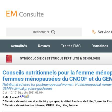
Rechercher
Service C
Rechercher
Actualités
Revues
Traités EMC
Domaines
GYNÉCOLOGIE OBSTÉTRIQUE FERTILITÉ & SÉNOLOGIE
Conseils nutritionnels pour la femme mén
femmes ménopausées du CNGOF et du GE
Nutritional advices for postmenopausal woman. Postmenopausal wom
GEMVi clinical practice guidelines
Doi : 10.1016/j.gofs.2021.03.014
a
,
b
J.-M. Lecerf
a
Service de nutrition et activité physique, institut Pasteur de Lille, 1, rue du P
b
Service de médecine interne, CHRU Lille, Lille, France