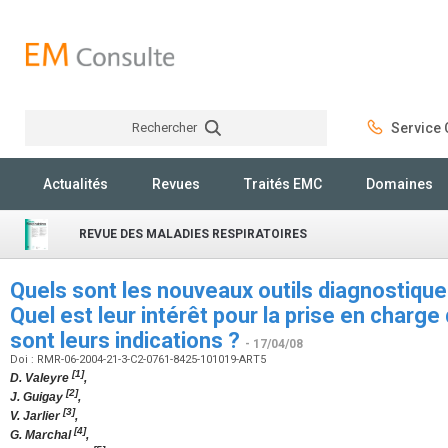
Rechercher
Service C
Rechercher
Actualités
Revues
Traités EMC
Domaines
REVUE DES MALADIES RESPIRATOIRES
Quels sont les nouveaux outils diagnostique
Quel est leur intérêt pour la prise en charge
sont leurs indications ?
- 17/04/08
Doi : RMR-06-2004-21-3-C2-0761-8425-101019-ART5
[1]
D. Valeyre
,
[2]
J. Guigay
,
[3]
V. Jarlier
,
[4]
G. Marchal
,