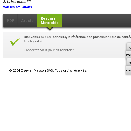
[5]
J.-L. Hermann
Voir les affiliations
Résumé
PDF
Article
Mots clés
Bienvenue sur EM-consulte, la référence des professionnels de santé.
Article gratuit.
c
Connectez-vous pour en bénéficier!
vo
co
© 2004 Elsevier Masson SAS. Tous droits réservés.