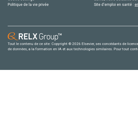
Politique de la vie privée
Site d'emploi en santé :
e
Tout le contenu de ce site: Copyright © 2026 Elsevier, ses concédants de licence e
de données, a la formation en IA et aux technologies similaires. Pour tout con