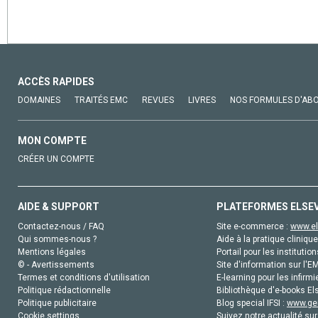
ACCÈS RAPIDES
DOMAINES
TRAITÉS EMC
REVUES
LIVRES
NOS FORMULES D'AB
MON COMPTE
CRÉER UN COMPTE
AIDE & SUPPORT
PLATEFORMES ELSE
Contactez-nous / FAQ
Site e-commerce :
www.el
Qui sommes-nous ?
Aide à la pratique clinique
Mentions légales
Portail pour les institution
© - Avertissements
Site d'information sur l'E
Termes et conditions d'utilisation
E-learning pour les infirmi
Politique rédactionnelle
Bibliothèque d'e-books Els
Politique publicitaire
Blog special IFSI :
www.gen
Cookie settings
Suivez notre actualité sur