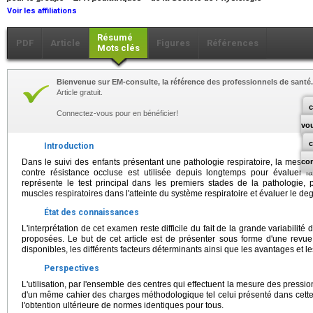
Voir les affiliations
Résumé
PDF
Article
Figures
Références
Mots clés
Bienvenue sur EM-consulte, la référence des professionnels de santé.
Article gratuit.
c
Connectez-vous pour en bénéficier!
vo
Introduction
Dans le suivi des enfants présentant une pathologie respiratoire, la mesur
co
contre résistance occluse est utilisée depuis longtemps pour évaluer la
représente le test principal dans les premiers stades de la pathologie, 
muscles respiratoires dans l'atteinte du système respiratoire et évaluer le degr
État des connaissances
L'interprétation de cet examen reste difficile du fait de la grande variabilit
proposées. Le but de cet article est de présenter sous forme d'une revue d
disponibles, les différents facteurs déterminants ainsi que les avantages et le
Perspectives
L'utilisation, par l'ensemble des centres qui effectuent la mesure des pressio
d'un même cahier des charges méthodologique tel celui présenté dans cette r
l'obtention ultérieure de normes identiques pour tous.