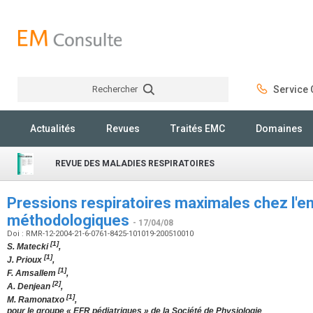
Rechercher
Service C
Rechercher
Actualités
Revues
Traités EMC
Domaines
REVUE DES MALADIES RESPIRATOIRES
Pressions respiratoires maximales chez l'en
méthodologiques
- 17/04/08
Doi : RMR-12-2004-21-6-0761-8425-101019-200510010
[1]
S. Matecki
,
[1]
J. Prioux
,
[1]
F. Amsallem
,
[2]
A. Denjean
,
[1]
M. Ramonatxo
,
pour le groupe « EFR pédiatriques » de la Société de Physiologie