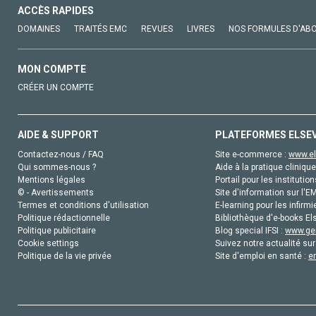
ACCÈS RAPIDES
DOMAINES
TRAITÉS EMC
REVUES
LIVRES
NOS FORMULES D'AB
MON COMPTE
CRÉER UN COMPTE
AIDE & SUPPORT
PLATEFORMES ELSE
Contactez-nous / FAQ
Site e-commerce :
www.el
Qui sommes-nous ?
Aide à la pratique clinique
Mentions légales
Portail pour les institution
© - Avertissements
Site d'information sur l'E
Termes et conditions d'utilisation
E-learning pour les infirmi
Politique rédactionnelle
Bibliothèque d'e-books Els
Politique publicitaire
Blog special IFSI :
www.gen
Cookie settings
Suivez notre actualité sur
Politique de la vie privée
Site d'emploi en santé :
e