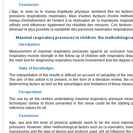
Conclusion
L'âge, le sexe ou le niveau d'aptitude physique semblent être les facteu
pressions respiratoires maximales. Mais d'autres facteurs d'ordre méth
niveau d'entraînement de l'enfant à la réalisation de la manœuvre respirato
utilisés vont influencer également les résultats des mesures. Ces facteurs
diminuer le plus possible la variabilité des pressions maximales respiratoires
Maximal respiratory pressures in children: the methodologica
Introduction
Measurement of maximal respiratory pressures against an occlusion ha
respiratory muscle strength in the follow up of children with respiratory dise
the main test for diagnosing respiratory muscle involvement and the degree o
State of knowledges
The interpretation of the results is difficult on account of variability of the
The aim of this article is to present, in the form of a literature review, the
determining factors as well as the advantages and limitations of these meas
Perspectives
The use by all the centres undertaking maximal respiratory pressure meas
techniques similar to those presented in this revue could be the starting p
reference values for all.
Conclusion
Age, sex and the level of physical aptitude seem to be the most importa
pressures. However, other methodological factors such as co-operation, traini
manoeuvres and the type of device and protocol used, will all influence the 