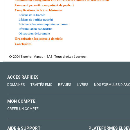
Comment permettre au patient de parler ?
Complications de la trachéotomie
Lésions de la trachée
Lésions de l'orifice trachéal
Infections des voies respiratoires basses
Décannulation accidentelle
Obstruction de la canule
Organisation logistique à domicile
Conclusions
© 2004 Elsevier Masson SAS. Tous droits réservés.
ACCÈS RAPIDES
DOMAINES
TRAITÉS EMC
REVUES
LIVRES
NOS FORMULES D'AB
MON COMPTE
CRÉER UN COMPTE
AIDE & SUPPORT
PLATEFORMES ELSE