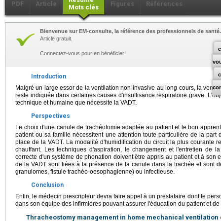
PDF
Article
Figures
Références
Mots clés
Bienvenue sur EM-consulte, la référence des professionnels de santé.
Article gratuit.
c
Connectez-vous pour en bénéficier!
vo
Introduction
Malgré un large essor de la ventilation non-invasive au long cours, la venti
co
reste indiquée dans certaines causes d'insuffisance respiratoire grave. L'obje
technique et humaine que nécessite la VADT.
Perspectives
Le choix d'une canule de trachéotomie adaptée au patient et le bon apprent
patient ou sa famille nécessitent une attention toute particulière de la par
place de la VADT. La modalité d'humidification du circuit la plus courante rep
chauffant. Les techniques d'aspiration, le changement et l'entretien de la 
correcte d'un système de phonation doivent être appris au patient et à son 
de la VADT sont liées à la présence de la canule dans la trachée et sont 
granulomes, fistule trachéo-oesophagienne) ou infectieuse.
Conclusion
Enfin, le médecin prescripteur devra faire appel à un prestataire dont le per
dans son équipe des infirmières pouvant assurer l'éducation du patient et de
Thracheostomy management in home mechanical ventilation do