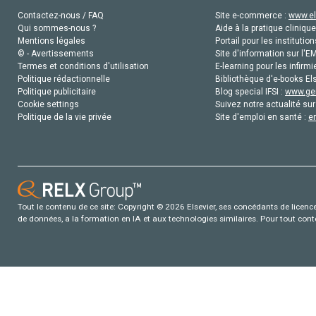
Contactez-nous / FAQ
Site e-commerce :
www.el
Qui sommes-nous ?
Aide à la pratique clinique
Mentions légales
Portail pour les institution
© - Avertissements
Site d'information sur l'E
Termes et conditions d'utilisation
E-learning pour les infirmi
Politique rédactionnelle
Bibliothèque d'e-books Els
Politique publicitaire
Blog special IFSI :
www.gen
Cookie settings
Suivez notre actualité sur
Politique de la vie privée
Site d'emploi en santé :
e
Tout le contenu de ce site: Copyright © 2026 Elsevier, ses concédants de licence e
de données, a la formation en IA et aux technologies similaires. Pour tout con