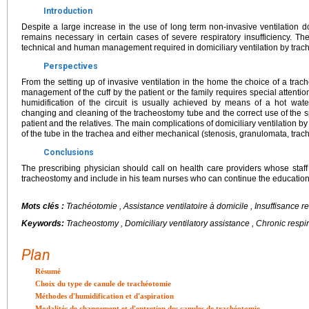
Introduction
Despite a large increase in the use of long term non-invasive ventilation do
remains necessary in certain cases of severe respiratory insufficiency. The 
technical and human management required in domiciliary ventilation by trac
Perspectives
From the setting up of invasive ventilation in the home the choice of a trac
management of the cuff by the patient or the family requires special attentio
humidification of the circuit is usually achieved by means of a hot water
changing and cleaning of the tracheostomy tube and the correct use of the 
patient and the relatives. The main complications of domiciliary ventilation b
of the tube in the trachea and either mechanical (stenosis, granulomata, trach
Conclusions
The prescribing physician should call on health care providers whose staff a
tracheostomy and include in his team nurses who can continue the education o
Mots clés :
Trachéotomie , Assistance ventilatoire à domicile , Insuffisance r
Keywords:
Tracheostomy , Domiciliary ventilatory assistance , Chronic respir
Plan
Résumé
Choix du type de canule de trachéotomie
Méthodes d'humidification et d'aspiration
Modalités de changement et d'entretien des canules de trachéotomie