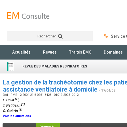
Rechercher
Service C
Rechercher
Actualités
Revues
Traités EMC
Domaines
REVUE DES MALADIES RESPIRATOIRES
La gestion de la trachéotomie chez les pati
assistance ventilatoire à domicile
- 17/04/08
Doi : RMR-12-2004-21-6-0761-8425-101019-200510012
[1]
F. Philit
,
[1]
T. Petitjean
,
[1]
C. Guérin
Voir les affiliations
Résumé