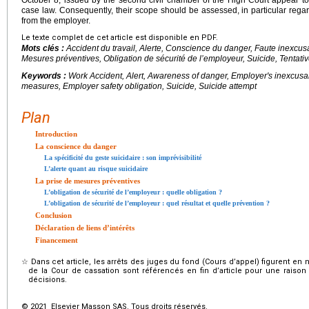
case law. Consequently, their scope should be assessed, in particular reg
from the employer.
Le texte complet de cet article est disponible en PDF.
Mots clés :
Accident du travail, Alerte, Conscience du danger, Faute inexcusa
Mesures préventives, Obligation de sécurité de l’employeur, Suicide, Tentati
Keywords :
Work Accident, Alert, Awareness of danger, Employer's inexcusabl
measures, Employer safety obligation, Suicide, Suicide attempt
Plan
Introduction
La conscience du danger
La spécificité du geste suicidaire : son imprévisibilité
L’alerte quant au risque suicidaire
La prise de mesures préventives
L’obligation de sécurité de l’employeur : quelle obligation ?
L’obligation de sécurité de l’employeur : quel résultat et quelle prévention ?
Conclusion
Déclaration de liens d’intérêts
Financement
☆
Dans cet article, les arrêts des juges du fond (Cours d’appel) figurent en 
de la Cour de cassation sont référencés en fin d’article pour une raison d
décisions.
© 2021 Elsevier Masson SAS. Tous droits réservés.