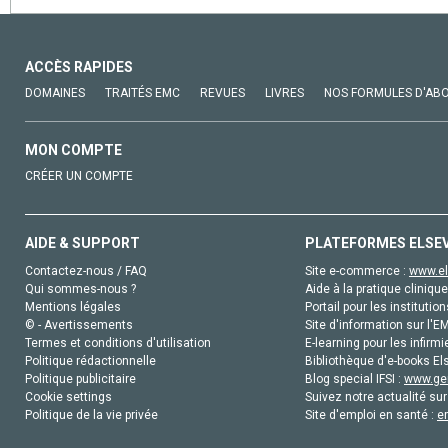
ACCÈS RAPIDES
DOMAINES
TRAITÉS EMC
REVUES
LIVRES
NOS FORMULES D'AB
MON COMPTE
CRÉER UN COMPTE
AIDE & SUPPORT
PLATEFORMES ELSE
Contactez-nous / FAQ
Site e-commerce :
www.el
Qui sommes-nous ?
Aide à la pratique clinique
Mentions légales
Portail pour les institution
© - Avertissements
Site d'information sur l'E
Termes et conditions d'utilisation
E-learning pour les infirmi
Politique rédactionnelle
Bibliothèque d'e-books Els
Politique publicitaire
Blog special IFSI :
www.gen
Cookie settings
Suivez notre actualité sur
Politique de la vie privée
Site d'emploi en santé :
e