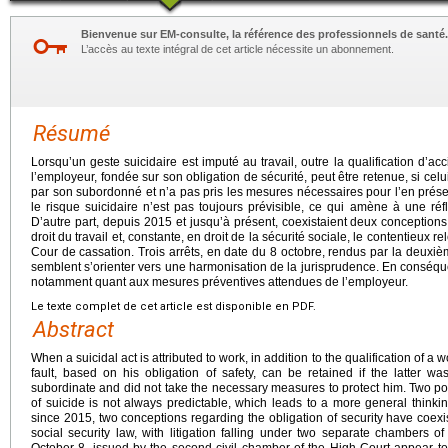
Bienvenue sur EM-consulte, la référence des professionnels de santé.
L’accès au texte intégral de cet article nécessite un abonnement.
Résumé
Lorsqu’un geste suicidaire est imputé au travail, outre la qualification d’acc
l’employeur, fondée sur son obligation de sécurité, peut être retenue, si ce
par son subordonné et n’a pas pris les mesures nécessaires pour l’en préser
le risque suicidaire n’est pas toujours prévisible, ce qui amène à une réf
D’autre part, depuis 2015 et jusqu’à présent, coexistaient deux conceptions 
droit du travail et, constante, en droit de la sécurité sociale, le contentieux 
Cour de cassation. Trois arrêts, en date du 8 octobre, rendus par la deuxièm
semblent s’orienter vers une harmonisation de la jurisprudence. En conséquen
notamment quant aux mesures préventives attendues de l’employeur.
Le texte complet de cet article est disponible en PDF.
Abstract
When a suicidal act is attributed to work, in addition to the qualification of a
fault, based on his obligation of safety, can be retained if the latter 
subordinate and did not take the necessary measures to protect him. Two poi
of suicide is not always predictable, which leads to a more general thinki
since 2015, two conceptions regarding the obligation of security have coexi
social security law, with litigation falling under two separate chambers 
October 8, issued by the second civil chamber of the High Court appear t