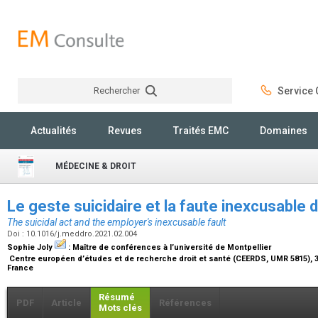
Rechercher
Service C
Rechercher
Actualités
Revues
Traités EMC
Domaines
MÉDECINE & DROIT
Le geste suicidaire et la faute inexcusable 
The suicidal act and the employer's inexcusable fault
Doi : 10.1016/j.meddro.2021.02.004
Sophie Joly
:
Maître de conférences à l’université de Montpellier
Centre européen d’études et de recherche droit et santé (CEERDS, UMR 5815), 39,
France
Résumé
PDF
Article
Références
Mots clés