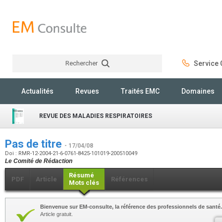
Rechercher
Service C
Rechercher
Actualités
Revues
Traités EMC
Domaines
REVUE DES MALADIES RESPIRATOIRES
Pas de titre
- 17/04/08
Doi : RMR-12-2004-21-6-0761-8425-101019-200510049
Le Comité de Rédaction
Résumé
PDF
Article
Références
Mots clés
Bienvenue sur EM-consulte, la référence des professionnels de santé.
Article gratuit.