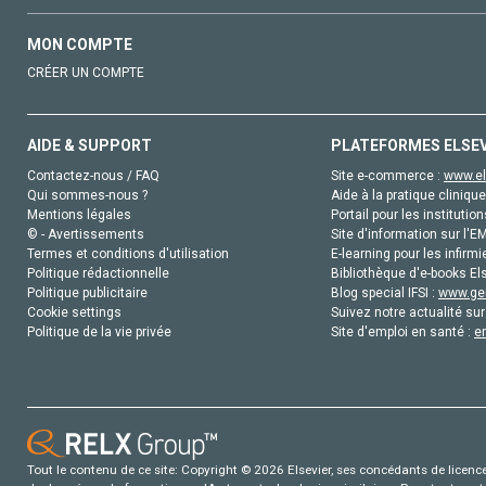
MON COMPTE
CRÉER UN COMPTE
AIDE & SUPPORT
PLATEFORMES ELSE
Contactez-nous / FAQ
Site e-commerce :
www.el
Qui sommes-nous ?
Aide à la pratique clinique
Mentions légales
Portail pour les institution
© - Avertissements
Site d'information sur l'E
Termes et conditions d'utilisation
E-learning pour les infirmi
Politique rédactionnelle
Bibliothèque d'e-books Els
Politique publicitaire
Blog special IFSI :
www.gen
Cookie settings
Suivez notre actualité sur
Politique de la vie privée
Site d'emploi en santé :
e
Tout le contenu de ce site: Copyright © 2026 Elsevier, ses concédants de licence e