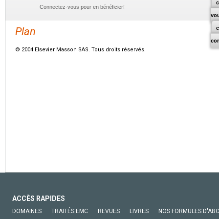
c
Connectez-vous pour en bénéficier!
vo
Plan
co
© 2004 Elsevier Masson SAS. Tous droits réservés.
ACCÈS RAPIDES
DOMAINES
TRAITÉS EMC
REVUES
LIVRES
NOS FORMULES D'AB