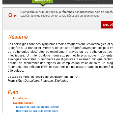
Bienvenue sur EM-consulte, la référence des professionnels de santé.
L’accès au texte intégral de cet article nécessite un abonnement.
EMC D
Résumé
Les dorsalgies sont des symptômes moins fréquents que les lombalgies et ce
la légère ou à banaliser. Même si les causes dégénératives sont les plus fré
de pathologies viscérales potentiellement graves ou de pathologies rac
infectieuses. Un interrogatoire rigoureux permet le plus souvent d'oriente
étiologies viscérales pulmonaires ou digestives. L'examen clinique rachidi
permet de rechercher des signes de complication voire de faire un diagn
résonance magnétique [IRM] et scanner) est nécessaire dans la majorité 
étiologique.
Le texte complet de cet article est disponible en PDF.
Mots-clés :
Dorsalgies, Imagerie, Étiologies
Plan
Introduction
Examen clinique ()
Éliminer une douleur projetée viscérale
Rechercher des signes de gravité neuro