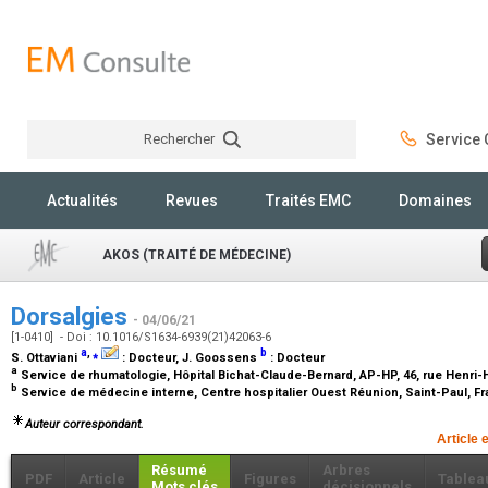
Rechercher
Service C
Rechercher
Actualités
Revues
Traités EMC
Domaines
AKOS (TRAITÉ DE MÉDECINE)
Dorsalgies
- 04/06/21
[1-0410] - Doi : 10.1016/S1634-6939(21)42063-6
a
,
⁎
b
S. Ottaviani
:
Docteur
, J. Goossens
:
Docteur
a
Service de rhumatologie, Hôpital Bichat-Claude-Bernard, AP-HP, 46, rue Henri-
b
Service de médecine interne, Centre hospitalier Ouest Réunion, Saint-Paul, F
Auteur correspondant.
Article 
Résumé
Arbres
PDF
Article
Figures
Tablea
Mots clés
décisionnels