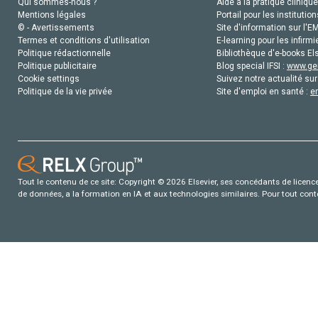
Qui sommes-nous ?
Aide à la pratique clinique
Mentions légales
Portail pour les institution
© - Avertissements
Site d'information sur l'E
Termes et conditions d'utilisation
E-learning pour les infirmi
Politique rédactionnelle
Bibliothèque d'e-books Els
Politique publicitaire
Blog special IFSI :
www.gen
Cookie settings
Suivez notre actualité sur
Politique de la vie privée
Site d'emploi en santé :
e
Tout le contenu de ce site: Copyright © 2026 Elsevier, ses concédants de licence e
de données, a la formation en IA et aux technologies similaires. Pour tout con