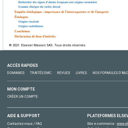
Rechercher des signes d'alertes évoquant une origine secondaire
Examen clinique du rachis dorsal
Enquête étiologique : importance de l'interrogatoire et de l'imagerie
Étiologies
Origine viscérale
Origine rachidienne
Conclusion
Déclaration de liens d'intérêts
© 2021 Elsevier Masson SAS. Tous droits réservés.
ACCÈS RAPIDES
DOMAINES
TRAITÉS EMC
REVUES
LIVRES
NOS FORMULES D'AB
MON COMPTE
CRÉER UN COMPTE
AIDE & SUPPORT
PLATEFORMES ELSE
Contactez-nous / FAQ
Site e-commerce :
www.el