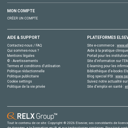
MON COMPTE
CRÉER UN COMPTE
AIDE & SUPPORT
PLATEFORMES ELSE
Contactez-nous / FAQ
Site e-commerce :
www.el
Qui sommes-nous ?
Aide à la pratique clinique
Mentions légales
Portail pour les institution
© - Avertissements
Site d'information sur l'E
Termes et conditions d'utilisation
E-learning pour les infirmi
Politique rédactionnelle
Bibliothèque d'e-books Els
Politique publicitaire
Blog special IFSI :
www.gen
Cookie settings
Suivez notre actualité sur
Politique de la vie privée
Site d'emploi en santé :
e
Tout le contenu de ce site: Copyright © 2026 Elsevier, ses concédants de licence e
de données, a la formation en IA et aux technologies similaires. Pour tout con