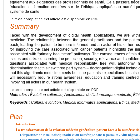
également aux exigences des professionnels de santé. Cela passera nécess
éducation et formation centrées sur de l’éthique appliquée au numériqu
système de santé.
Le texte complet de cet article est disponible en PDF.
Summary
Faced with the development of digital health applications, we are witn
medicine. The relationship between the general practitioner and the patien
each, leading the patient to be more informed and an actor of his or her h
for improving the care associated with cancer patients highlights the imp
associated with “primary healthcare” pathways. The consequences of this d
issues and risks concerning the protection, security, relevance and confidential
questions associated with medical responsibility, free will, autonomy
discrimination that this new three part system – doctor-patient-digital technolo
that this algorithmic medicine meets both the patients’ expectations but also
will necessarily require strong awareness, education and training centred 
involving all actors in our health system.
Le texte complet de cet article est disponible en PDF.
Mots clés :
Évolution culturelle, Applications de l’informatique médicale, Ét
Keywords :
Cultural evolution, Medical informatics applications, Ethics, Med
Plan
Introduction
La transformation de la relation médecin généraliste-patient face à la numérisati
L’importance de la multidisciplinarité et du numérique dans le parcours « ville-hôpital »
Les nouveaux rôles et places du médecin généraliste et des patients au sein de la médecine