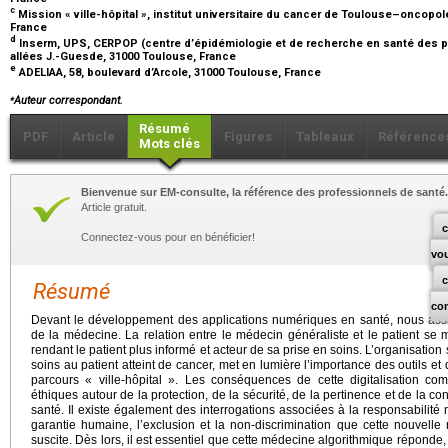
c
Mission « ville-hôpital », institut universitaire du cancer de Toulouse–oncopo
France
d
Inserm, UPS, CERPOP (centre d’épidémiologie et de recherche en santé des pop
allées J.-Guesde, 31000 Toulouse, France
e
ADELIAA, 58, boulevard d’Arcole, 31000 Toulouse, France
⁎
Auteur correspondant.
Résumé
PDF
Article
Figures
Tableaux
Référence
Mots clés
Bienvenue sur EM-consulte, la référence des professionnels de santé.
Article gratuit.
c
Connectez-vous pour en bénéficier!
vo
Résumé
co
Devant le développement des applications numériques en santé, nous assi
de la médecine. La relation entre le médecin généraliste et le patient se 
rendant le patient plus informé et acteur de sa prise en soins. L’organisation
soins au patient atteint de cancer, met en lumière l’importance des outils e
parcours « ville-hôpital ». Les conséquences de cette digitalisation com
éthiques autour de la protection, de la sécurité, de la pertinence et de la 
santé. Il existe également des interrogations associées à la responsabilité mé
garantie humaine, l’exclusion et la non-discrimination que cette nouvelle re
suscite. Dès lors, il est essentiel que cette médecine algorithmique réponde, 