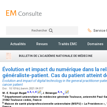
Rechercher
Service C
Rechercher
Actualités
Revues
Traités EMC
Domaines
BULLETIN DE L'ACADÉMIE NATIONALE DE MÉDECINE
Évolution et impact du numérique dans la re
généraliste-patient. Cas du patient atteint 
Evolution and impact of digital technology in the general practitioner-patie
cancer patient
Doi : 10.1016/j.banm.2021.04.017
a
,
b
,
c
,
d
d
,
e
,
M.-E. Rougé-Bugat
, J. Béranger
⁎
a
Département universitaire de médecine générale Toulouse, université Paul-Saba
31062 Toulouse cedex, France
b
Maison de santé pluriprofessionnelle universitaire (MSPU) « La Providence », 1
France