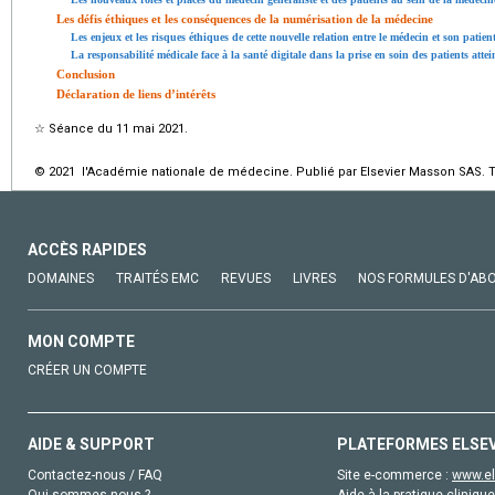
Les défis éthiques et les conséquences de la numérisation de la médecine
Les enjeux et les risques éthiques de cette nouvelle relation entre le médecin et son patien
La responsabilité médicale face à la santé digitale dans la prise en soin des patients attei
Conclusion
Déclaration de liens d’intérêts
☆
Séance du 11 mai 2021.
© 2021 l'Académie nationale de médecine. Publié par Elsevier Masson SAS. To
ACCÈS RAPIDES
DOMAINES
TRAITÉS EMC
REVUES
LIVRES
NOS FORMULES D'AB
MON COMPTE
CRÉER UN COMPTE
AIDE & SUPPORT
PLATEFORMES ELSE
Contactez-nous / FAQ
Site e-commerce :
www.el
Qui sommes-nous ?
Aide à la pratique clinique