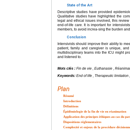
State of the Art
Descriptive studies have provided epidemiolo
Qualitative studies have highlighted the com
legal and ethical issues involved, this review
end-of-life care. It is important for intensivi
members, to avoid increa-sing the burden and t
Conclusion
Intensivists should improve their ability to m
patient, family and caregiver is unique, and
multidisciplinary teams into the ICU might pro
and listened to.
Mots clés :
Fin de vie , Euthanasie , Réanimatio
Keywords:
End of life , Therapeutic limitation
Plan
Résumé
Introduction
Définitions
Épidémiologie de la fin de vie en réanimation
Application des principes éthiques au cas du pat
Dispositions réglementaires
Complexité et enjeux de la procédure décisionn