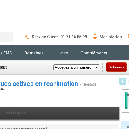
Service Client : 01 71 16 55 99
Mes alertes
Rechercher
és EMC
Domaines
Livres
Compléments
IRES
S'abonner
ques actives en réanimation
- 18/04/08
046
Références
B