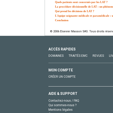
Quels patients sont concernés par les LAT ?
La procédure décisionnelle de LAT : un phénomè
Qui prend les décisions de LAT ?
L'équipe soignante médicale et paramédicale : un
Conclusion
© 2006 Elsevier Masson SAS. Tous droits réser
ACCÈS RAPIDES
DOMAINES
TRAITÉS EMC
REVUES
LI
MON COMPTE
CRÉER UN COMPTE
AIDE & SUPPORT
Contactez-nous / FAQ
Qui sommes-nous ?
Mentions légales