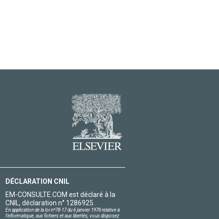
DÉCLARATION CNIL
EM-CONSULTE.COM est déclaré à la
CNIL, déclaration n° 1286925.
En application de la loi nº78-17 du 6 janvier 1978 relative à
l'informatique, aux fichiers et aux libertés, vous disposez