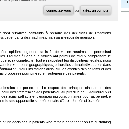
ce des professionnels de santé.
p
connectez-vous
ou
créez un compte
 sont retrouvés contraints à prendre des décisions de limitations
ants, dépendants des machines, mais sans espoir de guérison.
nées épidémiologiques sur la fin de vie en réanimation, permettant
ielles. D'autres études qualitatives ont permis de mieux comprendre le
ique et sa complexité. Tout en rappelant les dispositions légales, nous
vant les variations géographiques, culturelles et interindividuelles dans
éanimation. Nous insisterons aussi sur les attentes des patients et des
ons proposées pour privilégier l'autonomie des patients.
nimation est perfectible. Le respect des principes éthiques et des
re celui des préférences des patients ou au prix d'un deuil douloureux et
 des soins palliatifs et d'équipes multidisciplinaires pourrait permettre
 famille une opportunité supplémentaire d'être informés et écoutés.
d-of-life decisions in patients who remain dependent on life sustaining