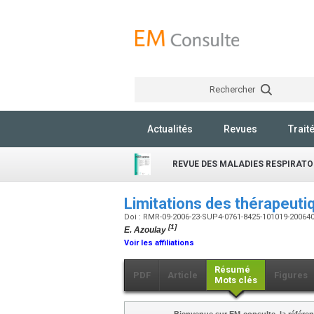
Rechercher
Actualités
Revues
Trait
REVUE DES MALADIES RESPIRATO
Limitations des thérapeuti
Doi : RMR-09-2006-23-SUP4-0761-8425-101019-20064
[1]
E. Azoulay
Voir les affiliations
Résumé
PDF
Article
Figures
Mots clés