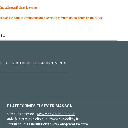
ne adaptatif dans le temps
 rôle clé dans la communication avec les familles des patients en fin de vie
vés.
VRES
NOS FORMULES D'ABONNEMENTS
PLATEFORMES ELSEVIER MASSON
Site e-commerce :
www.elsevier-masson.fr
Aide à la pratique clinique :
www.clinicalkey.fr
Portail pour les institutions :
www.em-premium.com