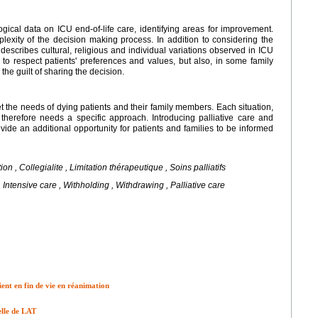
gical data on ICU end-of-life care, identifying areas for improvement.
plexity of the decision making process. In addition to considering the
 describes cultural, religious and individual variations observed in ICU
sts to respect patients' preferences and values, but also, in some family
he guilt of sharing the decision.
eet the needs of dying patients and their family members. Each situation,
 therefore needs a specific approach. Introducing palliative care and
vide an additional opportunity for patients and families to be informed
n , Collegialite , Limitation thérapeutique , Soins palliatifs
 , Intensive care , Withholding , Withdrawing , Palliative care
ient en fin de vie en réanimation
elle de LAT