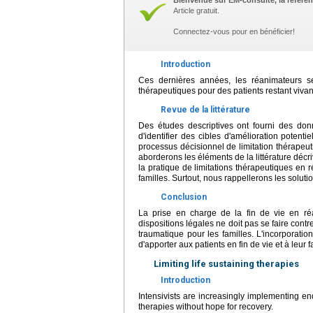
Bienvenue sur EM-consulte, la référen
Article gratuit.
Connectez-vous pour en bénéficier!
Introduction
Ces dernières années, les réanimateurs se
thérapeutiques pour des patients restant viv
Revue de la littérature
Des études descriptives ont fourni des don
d'identifier des cibles d'amélioration potent
processus décisionnel de limitation thérapeut
aborderons les éléments de la littérature décri
la pratique de limitations thérapeutiques en r
familles. Surtout, nous rappellerons les soluti
Conclusion
La prise en charge de la fin de vie en réa
dispositions légales ne doit pas se faire cont
traumatique pour les familles. L'incorporation
d'apporter aux patients en fin de vie et à leur
Limiting life sustaining therapies
Introduction
Intensivists are increasingly implementing en
therapies without hope for recovery.