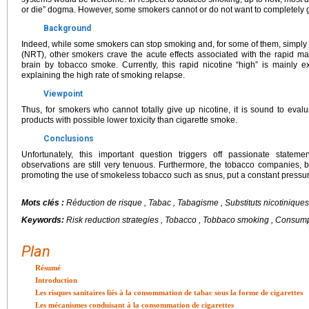
or die” dogma. However, some smokers cannot or do not want to completely g
Background
Indeed, while some smokers can stop smoking and, for some of them, simply 
(NRT), other smokers crave the acute effects associated with the rapid mas
brain by tobacco smoke. Currently, this rapid nicotine “high” is mainly 
explaining the high rate of smoking relapse.
Viewpoint
Thus, for smokers who cannot totally give up nicotine, it is sound to evalu
products with possible lower toxicity than cigarette smoke.
Conclusions
Unfortunately, this important question triggers off passionate stateme
observations are still very tenuous. Furthermore, the tobacco companies,
promoting the use of smokeless tobacco such as snus, put a constant pressu
Mots clés :
Réduction de risque , Tabac , Tabagisme , Substituts nicotiniques
Keywords:
Risk reduction strategies , Tobacco , Tobbaco smoking , Consump
Plan
Résumé
Introduction
Les risques sanitaires liés à la consommation de tabac sous la forme de cigarettes
Les mécanismes conduisant à la consommation de cigarettes