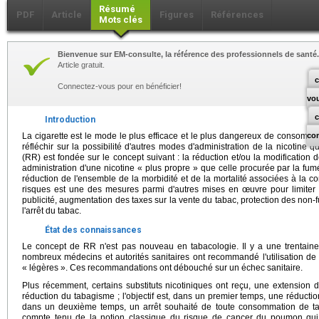
Résumé
PDF
Article
Figures
Références
Mots clés
Bienvenue sur EM-consulte, la référence des professionnels de santé.
Article gratuit.
c
Connectez-vous pour en bénéficier!
vo
Introduction
La cigarette est le mode le plus efficace et le plus dangereux de consommati
co
réfléchir sur la possibilité d'autres modes d'administration de la nicotine 
(RR) est fondée sur le concept suivant : la réduction et/ou la modificatio
administration d'une nicotine « plus propre » que celle procurée par la fum
réduction de l'ensemble de la morbidité et de la mortalité associées à la 
risques est une des mesures parmi d'autres mises en œuvre pour limiter la
publicité, augmentation des taxes sur la vente du tabac, protection des non-
l'arrêt du tabac.
État des connaissances
Le concept de RR n'est pas nouveau en tabacologie. Il y a une trentain
nombreux médecins et autorités sanitaires ont recommandé l'utilisation de 
« légères ». Ces recommandations ont débouché sur un échec sanitaire.
Plus récemment, certains substituts nicotiniques ont reçu, une extension
réduction du tabagisme ; l'objectif est, dans un premier temps, une réduct
dans un deuxième temps, un arrêt souhaité de toute consommation de taba
compte tenu de la notion classique du risque de cancer du poumon q