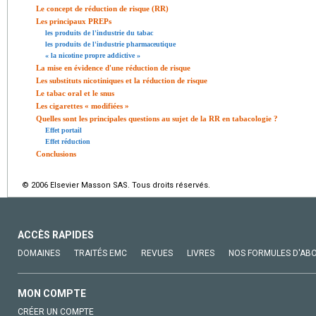
Le concept de réduction de risque (RR)
Les principaux PREPs
les produits de l'industrie du tabac
les produits de l'industrie pharmaceutique
« la nicotine propre addictive »
La mise en évidence d'une réduction de risque
Les substituts nicotiniques et la réduction de risque
Le tabac oral et le snus
Les cigarettes « modifiées »
Quelles sont les principales questions au sujet de la RR en tabacologie ?
Effet portail
Effet réduction
Conclusions
© 2006 Elsevier Masson SAS. Tous droits réservés.
ACCÈS RAPIDES
DOMAINES
TRAITÉS EMC
REVUES
LIVRES
NOS FORMULES D'AB
MON COMPTE
CRÉER UN COMPTE