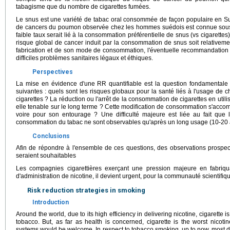
tabagisme que du nombre de cigarettes fumées.
Le snus est une variété de tabac oral consommée de façon populaire en Su
de cancers du poumon observée chez les hommes suédois est connue sous 
faible taux serait lié à la consommation préférentielle de snus (vs cigarett
risque global de cancer induit par la consommation de snus soit relativeme
fabrication et de son mode de consommation, l'éventuelle recommandatio
difficiles problèmes sanitaires légaux et éthiques.
Perspectives
La mise en évidence d'une RR quantifiable est la question fondamentale ; 
suivantes : quels sont les risques globaux pour la santé liés à l'usage de
cigarettes ? La réduction ou l'arrêt de la consommation de cigarettes en utili
elle tenable sur le long terme ? Cette modification de consommation s'acco
voire pour son entourage ? Une difficulté majeure est liée au fait que l
consommation du tabac ne sont observables qu'après un long usage (10-20 
Conclusions
Afin de répondre à l'ensemble de ces questions, des observations prospect
seraient souhaitables
Les compagnies cigarettières exerçant une pression majeure en fabri
d'administration de nicotine, il devient urgent, pour la communauté scientifiqu
Risk reduction strategies in smoking
Introduction
Around the world, due to its high efficiency in delivering nicotine, cigarette i
tobacco. But, as far as health is concerned, cigarette is the worst nicoti
systems would be welcome. In respect to tobacco smoking, up to now, most d