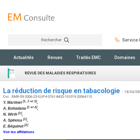
Rechercher
Service C
Rechercher
Actualités
Revues
Traités EMC
Domaines
REVUE DES MALADIES RESPIRATOIRES
La réduction de risque en tabacologie
- 18/04/08
Doi : RMR-09-2006-23-SUP4-0761-8425-101019-20064115
[1, 2 et 3]
Y. Martinet
,
[1 et 4]
A. Bohadana
,
[1]
N. Wirth
,
[1]
A. Spinosa
,
[2]
E. Béguinot
Voir les affiliations