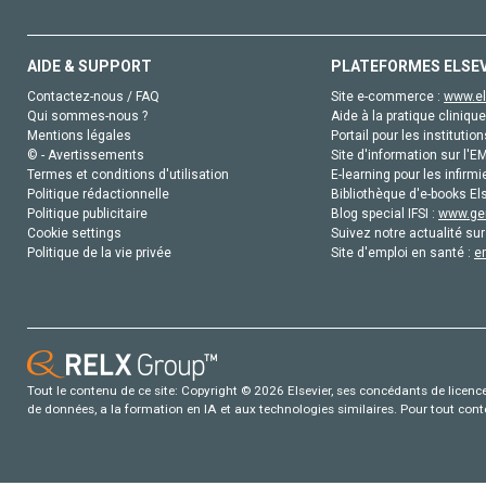
AIDE & SUPPORT
PLATEFORMES ELSE
Contactez-nous / FAQ
Site e-commerce :
www.el
Qui sommes-nous ?
Aide à la pratique clinique
Mentions légales
Portail pour les institution
© - Avertissements
Site d'information sur l'E
Termes et conditions d'utilisation
E-learning pour les infirmi
Politique rédactionnelle
Bibliothèque d'e-books Els
Politique publicitaire
Blog special IFSI :
www.gen
Cookie settings
Suivez notre actualité sur
Politique de la vie privée
Site d'emploi en santé :
e
Tout le contenu de ce site: Copyright © 2026 Elsevier, ses concédants de licence e
de données, a la formation en IA et aux technologies similaires. Pour tout con