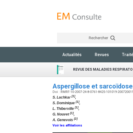
Rechercher
Actualités
Revues
Trait
REVUE DES MALADIES RESPIRATO
Aspergillose et sarcoïdos
Doi : RMRF-10-2007-24-8-0761-8425-101019-20072001
[1]
S. Lachkar
,
[1]
S. Dominique
,
[1]
L. Thiberville
,
[1]
G. Nouvet
,
[2]
A. Genevois
Voir les affiliations