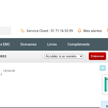
Service Client : 01 71 16 55 99
Mes alertes
Rechercher
és EMC
Domaines
Livres
Compléments
IRES
S'abonner
e
- 18/04/08
14
B