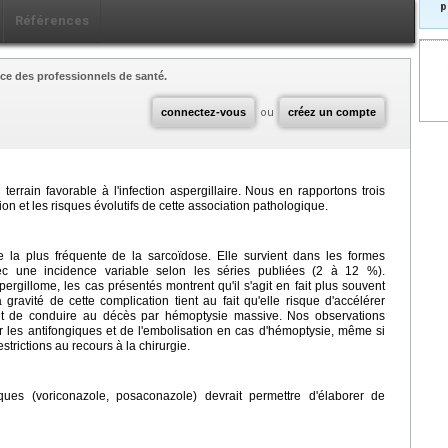
p
Références
ce des professionnels de santé.
connectez-vous
ou
créez un compte
errain favorable à l'infection aspergillaire. Nous en rapportons trois
on et les risques évolutifs de cette association pathologique.
se la plus fréquente de la sarcoïdose. Elle survient dans les formes
ec une incidence variable selon les séries publiées (2 à 12 %).
ergillome, les cas présentés montrent qu'il s'agit en fait plus souvent
gravité de cette complication tient au fait qu'elle risque d'accélérer
ire et de conduire au décès par hémoptysie massive. Nos observations
ar les antifongiques et de l'embolisation en cas d'hémoptysie, même si
trictions au recours à la chirurgie.
ques (voriconazole, posaconazole) devrait permettre d'élaborer de