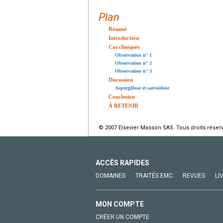
Plan
Résumé
Introduction
Cas cliniques
Observation n° 1
Observation n° 2
Observation n° 3
Discussion
Aspergillose et sarcoïdose
Conclusion
À RETENIR
© 2007 Elsevier Masson SAS. Tous droits réser
ACCÈS RAPIDES
DOMAINES
TRAITÉS EMC
REVUES
LI
MON COMPTE
CRÉER UN COMPTE