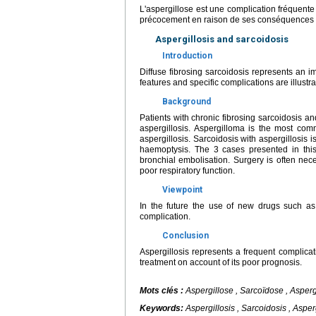
L'aspergillose est une complication fréquente 
précocement en raison de ses conséquences en
Aspergillosis and sarcoidosis
Introduction
Diffuse fibrosing sarcoidosis represents an im
features and specific complications are illustr
Background
Patients with chronic fibrosing sarcoidosis an
aspergillosis. Aspergilloma is the most comm
aspergillosis. Sarcoidosis with aspergillosis i
haemoptysis. The 3 cases presented in this 
bronchial embolisation. Surgery is often nece
poor respiratory function.
Viewpoint
In the future the use of new drugs such a
complication.
Conclusion
Aspergillosis represents a frequent complicat
treatment on account of its poor prognosis.
Mots clés :
Aspergillose , Sarcoïdose ,
Asperg
Keywords:
Aspergillosis , Sarcoidosis ,
Asper