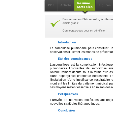
Résumé
PDF
Article
Figures
Mots clés
Bienvenue sur EM-consulte, la référen
Article gratuit.
Connectez-vous pour en bénéficier!
Introduction
La sarcoïdose pulmonaire peut constituer un t
observations illustrant les modes de présentati
État des connaissances
L'aspergillose est la complication infectieu
pulmonaires fibrosantes de sarcoïdose av
Antérieurement décrite sous la forme d'un asp
d'une aspergillose chronique nécrosante. La 
l'installation d'une insuffisance respirato
montrent les limites du traitement médical p
ces moyens restent essentiels en raison des res
Perspectives
L'arrivée de nouvelles molécules antifongi
nouvelles stratégies thérapeutiques.
Conclusion