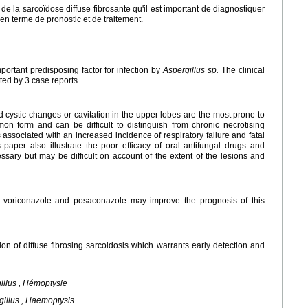
de la sarcoïdose diffuse fibrosante qu'il est important de diagnostiquer
 terme de pronostic et de traitement.
portant predisposing factor for infection by
Aspergillus sp.
The clinical
ated by 3 case reports.
d cystic changes or cavitation in the upper lobes are the most prone to
on form and can be difficult to distinguish from chronic necrotising
s associated with an increased incidence of respiratory failure and fatal
paper also illustrate the poor efficacy of oral antifungal drugs and
ssary but may be difficult on account of the extent of the lesions and
s voriconazole and posaconazole may improve the prognosis of this
ion of diffuse fibrosing sarcoidosis which warrants early detection and
illus
, Hémoptysie
gillus
, Haemoptysis