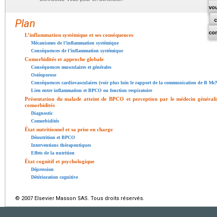
vo
Plan
co
L’inflammation systémique et ses conséquences
Mécanismes de l’inflammation systémique
Conséquences de l’inflammation systémique
Comorbidités et approche globale
Conséquences musculaires et générales
Ostéoporose
Conséquences cardiovasculaires (voir plus loin le rapport de la communication de B McN
Lien entre inflammation et BPCO ou fonction respiratoire
Présentation du malade atteint de BPCO et perception par le médecin généralis
comorbidités
Diagnostic
Comorbidités
État nutritionnel et sa prise en charge
Dénutrition et BPCO
Interventions thérapeutiques
Effets de la nutrition
État cognitif et psychologique
Dépression
Détérioration cognitive
© 2007 Elsevier Masson SAS. Tous droits réservés.