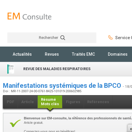
Rechercher
Service C
Rechercher
Actualités
Revues
Traités EMC
Domaines
REVUE DES MALADIES RESPIRATOIRES
Manifestations systémiques de la BPCO
- 18/
Doi : MR-11-2007-24-00-0761-8425-101019-200602985
Résumé
PDF
Article
Figures
Références
Mots clés
Bienvenue sur EM-consulte, la référence des professionnels de santé.
Article gratuit.
c
Connectez-vous pour en bénéficier!