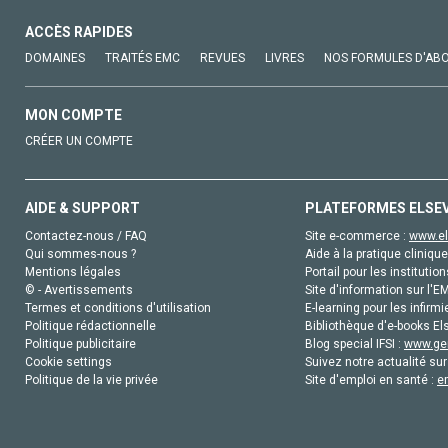
ACCÈS RAPIDES
DOMAINES
TRAITÉS EMC
REVUES
LIVRES
NOS FORMULES D'AB
MON COMPTE
CRÉER UN COMPTE
AIDE & SUPPORT
PLATEFORMES ELSE
Contactez-nous / FAQ
Site e-commerce :
www.el
Qui sommes-nous ?
Aide à la pratique clinique
Mentions légales
Portail pour les institution
© - Avertissements
Site d'information sur l'E
Termes et conditions d'utilisation
E-learning pour les infirmi
Politique rédactionnelle
Bibliothèque d'e-books Els
Politique publicitaire
Blog special IFSI :
www.gen
Cookie settings
Suivez notre actualité sur
Politique de la vie privée
Site d'emploi en santé :
e