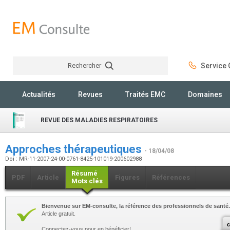
Rechercher
Service C
Rechercher
Actualités
Revues
Traités EMC
Domaines
REVUE DES MALADIES RESPIRATOIRES
Approches thérapeutiques
- 18/04/08
Doi : MR-11-2007-24-00-0761-8425-101019-200602988
Résumé
PDF
Article
Figures
Références
Mots clés
Bienvenue sur EM-consulte, la référence des professionnels de santé.
Article gratuit.
c
Connectez-vous pour en bénéficier!