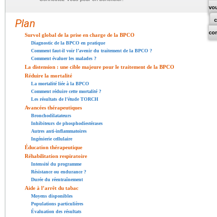
vo
Plan
co
Survol global de la prise en charge de la BPCO
Diagnostic de la BPCO en pratique
Comment faut-il voir l’avenir du traitement de la BPCO ?
Comment évaluer les malades ?
La distension : une cible majeure pour le traitement de la BPCO
Réduire la mortalité
La mortalité liée à la BPCO
Comment réduire cette mortalité ?
Les résultats de l’étude TORCH
Avancées thérapeutiques
Bronchodilatateurs
Inhibiteurs de phosphodiestérases
Autres anti-inflammatoires
Ingénierie cellulaire
Éducation thérapeutique
Réhabilitation respiratoire
Intensité du programme
Résistance ou endurance ?
Durée du réentraînement
Aide à l’arrêt du tabac
Moyens disponibles
Populations particulières
Évaluation des résultats