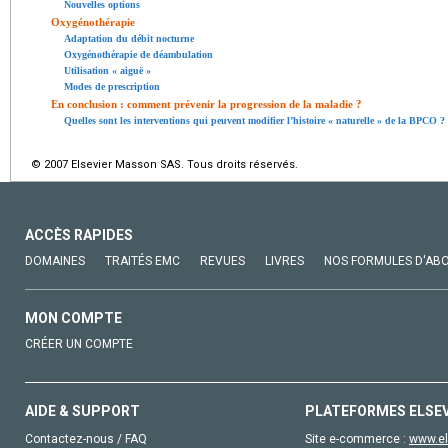
Nouvelles options
Oxygénothérapie
Adaptation du débit nocturne
Oxygénothérapie de déambulation
Utilisation « aiguë »
Modes de prescription
En conclusion : comment prévenir la progression de la maladie ?
Quelles sont les interventions qui peuvent modifier l’histoire « naturelle » de la BPCO ?
© 2007 Elsevier Masson SAS. Tous droits réservés.
ACCÈS RAPIDES
DOMAINES
TRAITÉS EMC
REVUES
LIVRES
NOS FORMULES D'AB
MON COMPTE
CRÉER UN COMPTE
AIDE & SUPPORT
PLATEFORMES ELSE
Contactez-nous / FAQ
Site e-commerce :
www.el