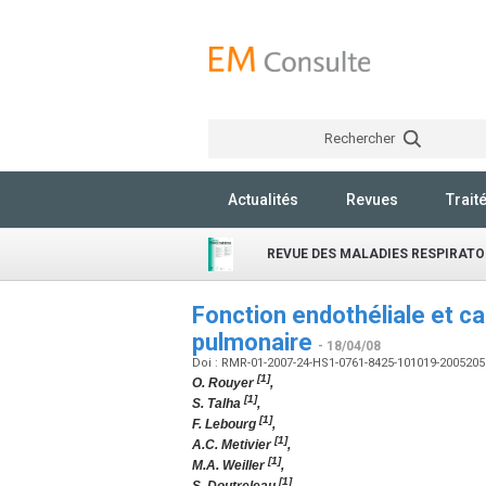
Rechercher
Actualités
Revues
Trait
REVUE DES MALADIES RESPIRATO
Fonction endothéliale et ca
pulmonaire
- 18/04/08
Doi : RMR-01-2007-24-HS1-0761-8425-101019-200520
[1]
O. Rouyer
,
[1]
S. Talha
,
[1]
F. Lebourg
,
[1]
A.C. Metivier
,
[1]
M.A. Weiller
,
[1]