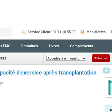
Service Client : 01 71 16 55 99
Mes alertes
Rechercher
és EMC
Domaines
Livres
Compléments
IRES
S'abonner
pacité d'exercice après transplantation
517
B