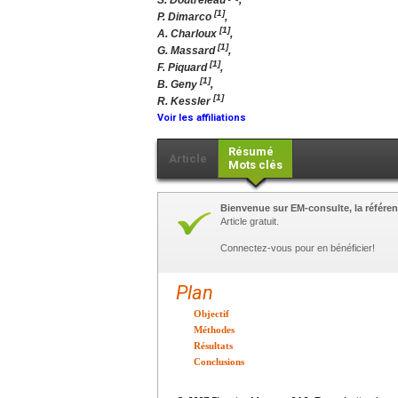
S. Doutreleau
,
[1]
P. Dimarco
,
[1]
A. Charloux
,
[1]
G. Massard
,
[1]
F. Piquard
,
[1]
B. Geny
,
[1]
R. Kessler
Voir les affiliations
Résumé
Article
Mots clés
Bienvenue sur EM-consulte, la référen
Article gratuit.
Connectez-vous pour en bénéficier!
Plan
Objectif
Méthodes
Résultats
Conclusions