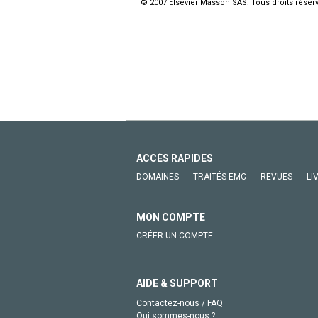
© 2007 Elsevier Masson SAS. Tous droits réser
ACCÈS RAPIDES
DOMAINES
TRAITÉS EMC
REVUES
LI
MON COMPTE
CRÉER UN COMPTE
AIDE & SUPPORT
Contactez-nous / FAQ
Qui sommes-nous ?