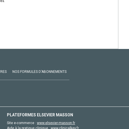
vés.
VRES
NOS FORMULES D'ABONNEMENTS
PLATEFORMES ELSEVIER MASSON
Site e-commerce :
www.elsevier-masson.fr
Aide à la pratique clinique :
www.clinicalkey.fr