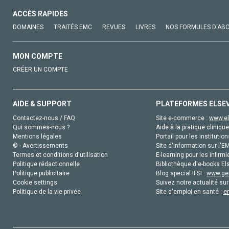
ACCÈS RAPIDES
DOMAINES
TRAITÉS EMC
REVUES
LIVRES
NOS FORMULES D'AB
MON COMPTE
CRÉER UN COMPTE
AIDE & SUPPORT
PLATEFORMES ELSE
Contactez-nous / FAQ
Site e-commerce :
www.el
Qui sommes-nous ?
Aide à la pratique clinique
Mentions légales
Portail pour les institution
© - Avertissements
Site d'information sur l'E
Termes et conditions d'utilisation
E-learning pour les infirmi
Politique rédactionnelle
Bibliothèque d'e-books Els
Politique publicitaire
Blog special IFSI :
www.gen
Cookie settings
Suivez notre actualité sur
Politique de la vie privée
Site d'emploi en santé :
e