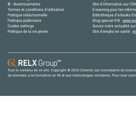
© - Avertissements
Site d'information sur l'E
Termes et conditions d'utilisation
E-learning pour les infirmi
Politique rédactionnelle
Bibliothèque d'e-books Els
Politique publicitaire
Blog special IFSI :
www.gen
Cookie settings
Suivez notre actualité sur
Politique de la vie privée
Site d'emploi en santé :
e
Tout le contenu de ce site: Copyright © 2026 Elsevier, ses concédants de licence e
de données, a la formation en IA et aux technologies similaires. Pour tout con