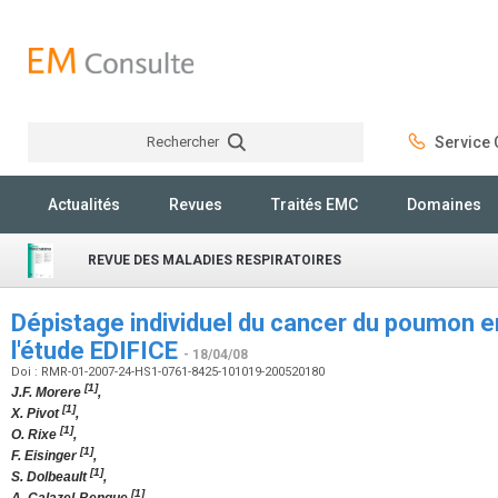
Rechercher
Service C
Rechercher
Actualités
Revues
Traités EMC
Domaines
REVUE DES MALADIES RESPIRATOIRES
Dépistage individuel du cancer du poumon en
l'étude EDIFICE
- 18/04/08
Doi : RMR-01-2007-24-HS1-0761-8425-101019-200520180
[1]
J.F. Morere
,
[1]
X. Pivot
,
[1]
O. Rixe
,
[1]
F. Eisinger
,
[1]
S. Dolbeault
,
[1]