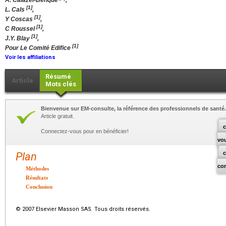
A. Calazel-Benque
,
[1]
L. Cals
,
[1]
Y Coscas
,
[1]
C Roussel
,
[1]
J.Y. Blay
,
[1]
Pour Le Comité Edifice
Voir les affiliations
Résumé
Article
Mots clés
Bienvenue sur EM-consulte, la référence des professionnels de santé.
Article gratuit.
c
Connectez-vous pour en bénéficier!
vo
Plan
co
Méthodes
Résultats
Conclusion
© 2007 Elsevier Masson SAS. Tous droits réservés.