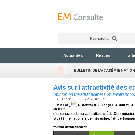
Rechercher
Actualités
Revues
Trait
BULLETIN DE L'ACADÉMIE NATIO
Avis sur l’attractivité des 
Opinion on the attractiveness of university ho
Doi : 10.1016/j.banm.2021.07.012
F. Michot
⁎
, D. Bertrand, J. Bringer, C. Buffet, O
au nom
d’un groupe de travail rattaché à la Commissi
Académie nationale de médecine, 16, rue Bonapar
⁎
Auteur correspondant.