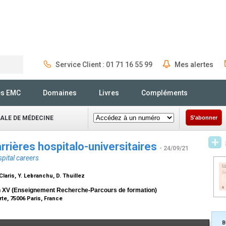
Service Client : 01 71 16 55 99
Mes alertes
Rechercher
és EMC
Domaines
Livres
Compléments
NALE DE MÉDECINE
S'abonner
carrières hospitalo-universitaires
- 24/09/21
spital careers
. Claris, Y. Lebranchu, D. Thuillez
on XV (Enseignement Recherche-Parcours de formation)
te, 75006 Paris, France
B