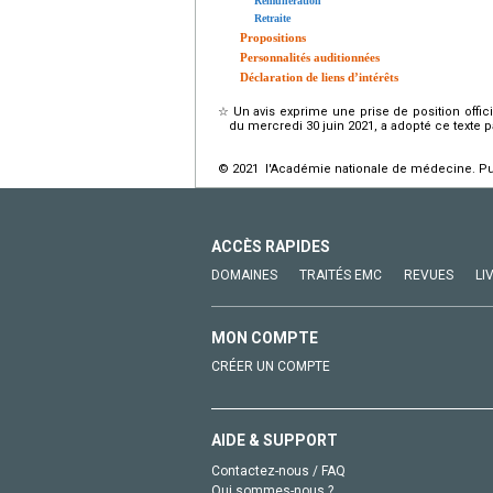
Rémunération
Retraite
Propositions
Personnalités auditionnées
Déclaration de liens d’intérêts
☆
Un avis exprime une prise de position off
du mercredi 30 juin 2021, a adopté ce texte pa
© 2021 l'Académie nationale de médecine. Publ
ACCÈS RAPIDES
DOMAINES
TRAITÉS EMC
REVUES
LI
MON COMPTE
CRÉER UN COMPTE
AIDE & SUPPORT
Contactez-nous / FAQ
Qui sommes-nous ?