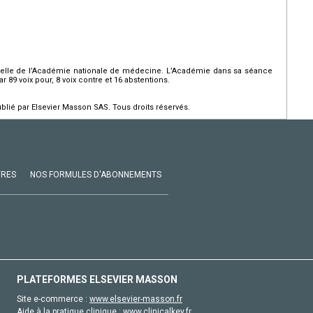
icielle de l’Académie nationale de médecine. L’Académie dans sa séance
r 89 voix pour, 8 voix contre et 16 abstentions.
ié par Elsevier Masson SAS. Tous droits réservés.
VRES
NOS FORMULES D'ABONNEMENTS
PLATEFORMES ELSEVIER MASSON
Site e-commerce :
www.elsevier-masson.fr
Aide à la pratique clinique :
www.clinicalkey.fr