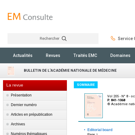
Rechercher
Service C
Rechercher
Actualités
Revues
Traités EMC
Domaines
BULLETIN DE L'ACADÉMIE NATIONALE DE MÉDECINE
La revue
SOMMAIRE
Présentation
Vol 205 - N° 8 - o
P. 841-1068
© Académie nati
Dernier numéro
Articles en prépublication
Archives
·
Editorial board
Numéros thématiques
Page :i