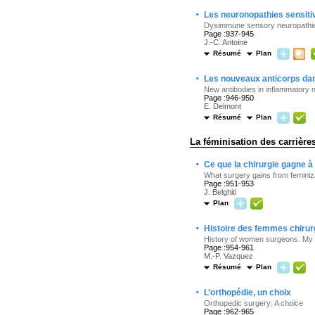
·
Les neuronopathies sensiti
Dysimmune sensory neuropathies
Page :937-945
J.-C. Antoine
Résumé
Plan
·
Les nouveaux anticorps dan
New antibodies in inflammatory 
Page :946-950
E. Delmont
Résumé
Plan
La féminisation des carrière
·
Ce que la chirurgie gagne à 
What surgery gains from feminiz
Page :951-953
J. Belghiti
Plan
·
Histoire des femmes chirur
History of women surgeons. My 
Page :954-961
M.-P. Vazquez
Résumé
Plan
·
L’orthopédie, un choix
Orthopedic surgery: A choice
Page :962-965