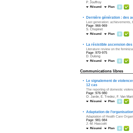
P. Jouffroy
Résumé
Plan
·
Dernière génération : des 
Last generation: achievements, but
Page :966-969
S. Chopinet
Résumé
Plan
·
La résistible ascension des
Literature review on the feminiz
Page :970-975
D. Dulong
Résumé
Plan
Communications libres
·
Le signalement de violence
12 cas
The reporting of domestic violen
Page :976-980
O. Jarde, E. Tredez, F. Van Mari
Résumé
Plan
·
Adaptation de l’organisatio
Adaptation of Health Care Organi
Page :981-984
J.-M. Hascoët
Résumé
Plan