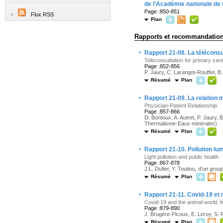
de l’Académie nationale de
Page :850-851
Flux RSS
Plan
Rapports et recommandation
·
Rapport 21-08. La téléconsu
Teleconsultation for primary car
Page :852-856
P. Jaury, C. Larangot-Rouffet, 
Résumé
Plan
·
Rapport 21-09. La relation
Physician-Patient Relationship
Page :857-866
D. Bontoux, A. Autret, P. Jaury, 
Thermalisme-Eaux minérales)
Résumé
Plan
·
Rapport 21-10. Pollution lu
Light pollution and public health
Page :867-878
J.L. Dufier, Y. Touitou, d’un gr
Résumé
Plan
·
Rapport 21-11. Covid-19 et 
Covid-19 and the animal world, f
Page :879-890
J. Brugère-Picoux, E. Leroy, S. 
Résumé
Plan