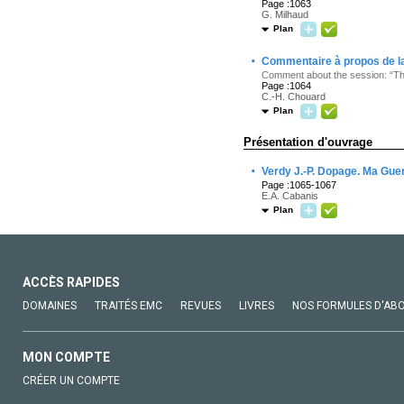
Page :1063
G. Milhaud
Plan
·
Commentaire à propos de la 
Comment about the session: “The
Page :1064
C.-H. Chouard
Plan
Présentation d'ouvrage
·
Verdy J.-P. Dopage. Ma Guer
Page :1065-1067
E.A. Cabanis
Plan
ACCÈS RAPIDES
DOMAINES
TRAITÉS EMC
REVUES
LIVRES
NOS FORMULES D'AB
MON COMPTE
CRÉER UN COMPTE