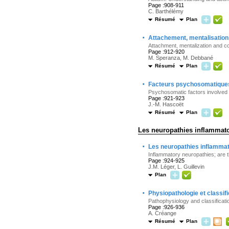
Page :908-911
C. Barthélémy
Résumé
Plan
·
Attachement, mentalisation
Attachment, mentalization and c
Page :912-920
M. Speranza, M. Debbané
Résumé
Plan
·
Facteurs psychosomatiques 
Psychosomatic factors involved 
Page :921-923
J.-M. Hascoët
Résumé
Plan
Les neuropathies inflammatoi
·
Les neuropathies inflammato
Inflammatory neuropathies; are t
Page :924-925
J.M. Léger, L. Guillevin
Plan
·
Physiopathologie et classif
Pathophysiology and classificati
Page :926-936
A. Créange
Résumé
Plan