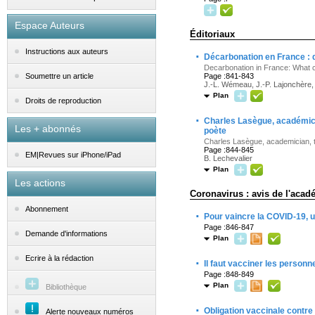
Espace Auteurs
Éditoriaux
Instructions aux auteurs
·
Décarbonation en France : 
Decarbonation in France: What 
Page :841-843
Soumettre un article
J.-L. Wémeau, J.-P. Lajonchère
Plan
Droits de reproduction
·
Charles Lasègue, académici
Les + abonnés
poète
Charles Lasègue, academician, tu
Page :844-845
EM|Revues sur iPhone/iPad
B. Lechevalier
Plan
Les actions
Coronavirus : avis de l'aca
Abonnement
·
Pour vaincre la COVID-19, u
Page :846-847
Demande d'informations
Plan
Ecrire à la rédaction
·
Il faut vacciner les person
Page :848-849
Plan
Bibliothèque
·
Obligation vaccinale contr
Alerte nouveaux numéros