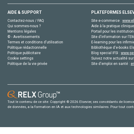
AIDE & SUPPORT
PLATEFORMES ELSE
Contactez-nous / FAQ
Site e-commerce :
www.el
Qui sommes-nous ?
Aide à la pratique clinique
Mentions légales
Portail pour les institution
© - Avertissements
Site d'information sur l'E
Termes et conditions d'utilisation
E-learning pour les infirmi
Politique rédactionnelle
Bibliothèque d'e-books Els
Politique publicitaire
Blog special IFSI :
www.gen
Cookie settings
Suivez notre actualité sur
Politique de la vie privée
Site d'emploi en santé :
e
Tout le contenu de ce site: Copyright © 2026 Elsevier, ses concédants de licence e
de données, a la formation en IA et aux technologies similaires. Pour tout con