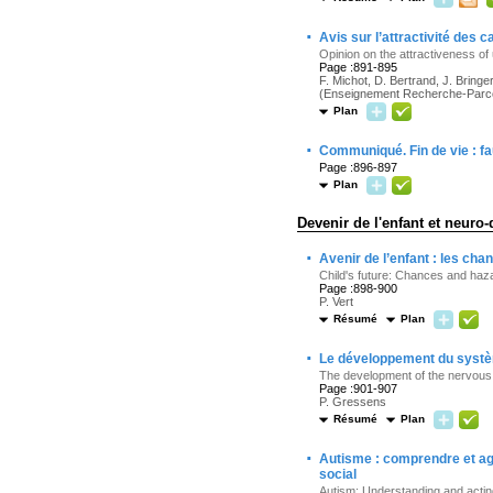
·
Avis sur l’attractivité des c
Opinion on the attractiveness of 
Page :891-895
F. Michot, D. Bertrand, J. Bringe
(Enseignement Recherche-Parco
Plan
·
Communiqué. Fin de vie : fau
Page :896-897
Plan
Devenir de l'enfant et neur
·
Avenir de l’enfant : les ch
Child's future: Chances and ha
Page :898-900
P. Vert
Résumé
Plan
·
Le développement du systèm
The development of the nervous 
Page :901-907
P. Gressens
Résumé
Plan
·
Autisme : comprendre et ag
social
Autism: Understanding and actin