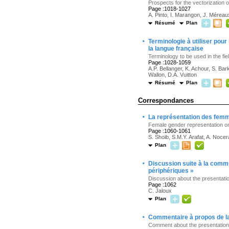
Prospects for the vectorization o
Page :1018-1027
A. Pinto, I. Marangon, J. Méreau
Résumé
Plan
·
Terminologie à utiliser pou
la langue française
Terminology to be used in the fi
Page :1028-1059
A.P. Bellanger, K. Achour, S. Bar
Wallon, D.A. Vuitton
Résumé
Plan
Correspondances
·
La représentation des femme
Female gender representation on 
Page :1060-1061
S. Shoib, S.M.Y. Arafat, A. Nocera,
Plan
·
Discussion suite à la commu
périphériques »
Discussion about the presentation
Page :1062
C. Jaloux
Plan
·
Commentaire à propos de la
Comment about the presentation: