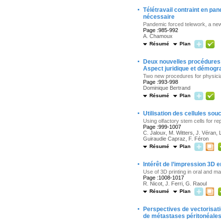
·
Télétravail contraint en pa
nécessaire
Pandemic forced telework, a new
Page :985-992
A. Chamoux
Résumé
Plan
·
Deux nouvelles procédures 
Aspect juridique et démogr
Two new procedures for physicia
Page :993-998
Dominique Bertrand
Résumé
Plan
·
Utilisation des cellules so
Using olfactory stem cells for re
Page :999-1007
C. Jaloux, M. Witters, J. Véran,
Guiraudie Capraz, F. Féron
Résumé
Plan
·
Intérêt de l’impression 3D e
Use of 3D printing in oral and ma
Page :1008-1017
R. Nicot, J. Ferri, G. Raoul
Résumé
Plan
·
Perspectives de vectorisat
de métastases péritonéales 