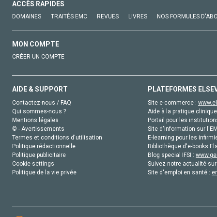
ACCÈS RAPIDES
DOMAINES
TRAITÉS EMC
REVUES
LIVRES
NOS FORMULES D'AB
MON COMPTE
CRÉER UN COMPTE
AIDE & SUPPORT
PLATEFORMES ELSE
Contactez-nous / FAQ
Site e-commerce :
www.el
Qui sommes-nous ?
Aide à la pratique clinique
Mentions légales
Portail pour les institution
© - Avertissements
Site d'information sur l'E
Termes et conditions d'utilisation
E-learning pour les infirmi
Politique rédactionnelle
Bibliothèque d'e-books Els
Politique publicitaire
Blog special IFSI :
www.gen
Cookie settings
Suivez notre actualité sur
Politique de la vie privée
Site d'emploi en santé :
e