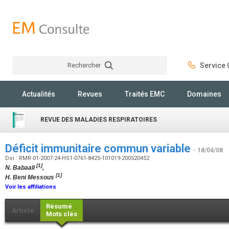
Rechercher
Service C
Rechercher
Actualités
Revues
Traités EMC
Domaines
REVUE DES MALADIES RESPIRATOIRES
Déficit immunitaire commun variable
- 18/04/08
Doi : RMR-01-2007-24-HS1-0761-8425-101019-200520452
[1]
N. Babaali
,
[1]
H. Beni Messous
Voir les affiliations
Résumé
Article
Mots clés