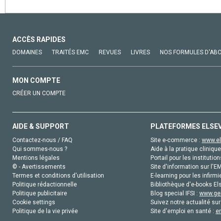
ACCÈS RAPIDES
DOMAINES
TRAITÉS EMC
REVUES
LIVRES
NOS FORMULES D'AB
MON COMPTE
CRÉER UN COMPTE
AIDE & SUPPORT
PLATEFORMES ELSE
Contactez-nous / FAQ
Site e-commerce :
www.el
Qui sommes-nous ?
Aide à la pratique clinique
Mentions légales
Portail pour les institution
© - Avertissements
Site d'information sur l'E
Termes et conditions d'utilisation
E-learning pour les infirmi
Politique rédactionnelle
Bibliothèque d'e-books Els
Politique publicitaire
Blog special IFSI :
www.gen
Cookie settings
Suivez notre actualité sur
Politique de la vie privée
Site d'emploi en santé :
e