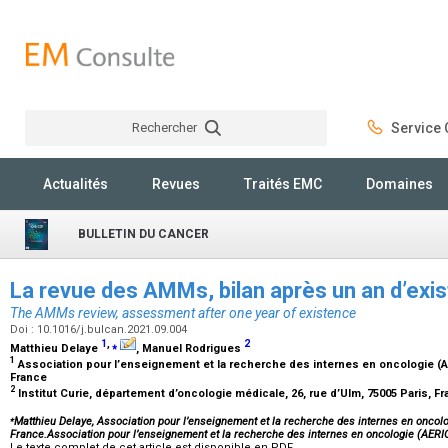
Rechercher
Service C
Rechercher
Actualités
Revues
Traités EMC
Domaines
BULLETIN DU CANCER
La revue des AMMs, bilan après un an d’exi
The AMMs review, assessment after one year of existence
Doi : 10.1016/j.bulcan.2021.09.004
1
,
⁎
2
Matthieu Delaye
, Manuel Rodrigues
1
Association pour l’enseignement et la recherche des internes en oncologie (AE
France
2
Institut Curie, département d’oncologie médicale, 26, rue d’Ulm, 75005 Paris, F
⁎
Matthieu Delaye, Association pour l’enseignement et la recherche des internes en oncolo
France.Association pour l’enseignement et la recherche des internes en oncologie (AE
Le texte complet de cet article est disponible en PDF.