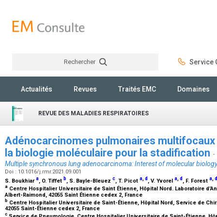
Rechercher
Service C
Rechercher
Actualités
Revues
Traités EMC
Domaines
REVUE DES MALADIES RESPIRATOIRES
Adénocarcinomes pulmonaires multifocaux s
la biologie moléculaire pour la stadification
-
Multiple synchronous lung adenocarcinoma: Interest of molecular biology
Doi : 10.1016/j.rmr.2021.09.001
a
b
c
a
,
d
a
,
d
a
,
S. Boukhiar
, O. Tiffet
, S. Bayle-Bleuez
, T. Picot
, V. Yvorel
, F. Forest
a
Centre Hospitalier Universitaire de Saint Étienne, Hôpital Nord. Laboratoire d’
Albert-Raimond, 42055 Saint Étienne cedex 2, France
b
Centre Hospitalier Universitaire de Saint-Étienne, Hôpital Nord, Service de Ch
42055 Saint-Étienne cedex 2, France
c
Service de Pneumologie, Centre Hospitalier Universitaire de Saint-Étienne, Hô