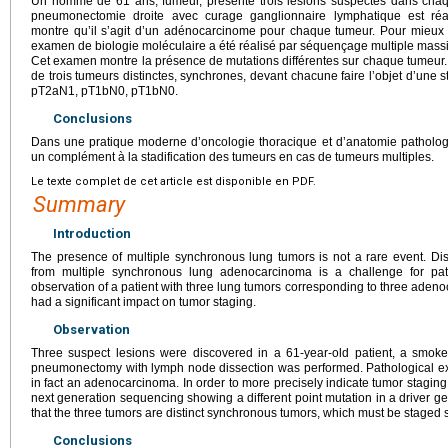
Un homme de 61 ans, fumeur, présente trois lésions suspectes dans cha
pneumonectomie droite avec curage ganglionnaire lymphatique est ré
montre qu’il s’agit d’un adénocarcinome pour chaque tumeur. Pour mieux 
examen de biologie moléculaire a été réalisé par séquençage multiple massi
Cet examen montre la présence de mutations différentes sur chaque tumeur. L
de trois tumeurs distinctes, synchrones, devant chacune faire l’objet d’une st
pT2aN1, pT1bN0, pT1bN0.
Conclusions
Dans une pratique moderne d’oncologie thoracique et d’anatomie pathologi
un complément à la stadification des tumeurs en cas de tumeurs multiples.
Le texte complet de cet article est disponible en PDF.
Summary
Introduction
The presence of multiple synchronous lung tumors is not a rare event. Di
from multiple synchronous lung adenocarcinoma is a challenge for pat
observation of a patient with three lung tumors corresponding to three aden
had a significant impact on tumor staging.
Observation
Three suspect lesions were discovered in a 61-year-old patient, a smoker
pneumonectomy with lymph node dissection was performed. Pathological e
in fact an adenocarcinoma. In order to more precisely indicate tumor stagin
next generation sequencing showing a different point mutation in a driver ge
that the three tumors are distinct synchronous tumors, which must be staged 
Conclusions