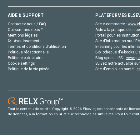
AIDE & SUPPORT
PLATEFORMES ELSE
Contactez-nous / FAQ
Site e-commerce :
www.el
Qui sommes-nous ?
Aide à la pratique clinique
Mentions légales
Portail pour les institution
© - Avertissements
Site d'information sur l'E
Termes et conditions d'utilisation
E-learning pour les infirmi
Politique rédactionnelle
Bibliothèque d'e-books Els
Politique publicitaire
Blog special IFSI :
www.gen
Cookie settings
Suivez notre actualité sur
Politique de la vie privée
Site d'emploi en santé :
e
Tout le contenu de ce site: Copyright © 2026 Elsevier, ses concédants de licence e
de données, a la formation en IA et aux technologies similaires. Pour tout con