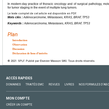
In modern-day practice of thoracic oncology and of surgical pathology, mo
for tumor staging in the event of multiple lung tumors.
Le texte complet de cet article est disponible en PDF.
Mots clés :
Adénocarcinome, Métastases, KRAS, BRAF, TP53
Keywords :
Adenocarcinoma, Metastases, KRAS, BRAF, TP53
Plan
Introduction
Observation
Discussion
Déclaration de liens d’intérêts
© 2021 SPLF. Publié par Elsevier Masson SAS. Tous droits réservés.
ACCÈS RAPIDES
DOMAINES
TRAITÉS EMC
REVUES
LIVRES
NOS FORMULES D'AB
MON COMPTE
CRÉER UN COMPTE