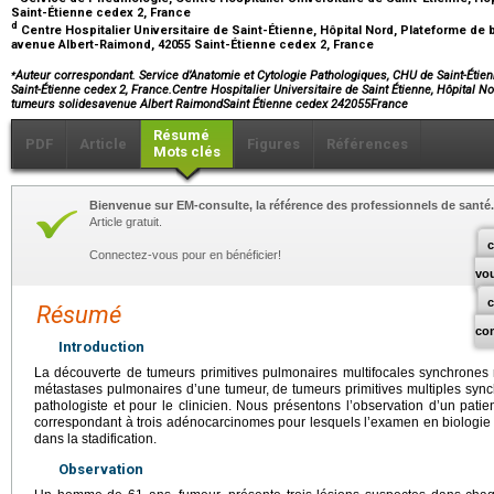
Saint-Étienne cedex 2, France
d
Centre Hospitalier Universitaire de Saint-Étienne, Hôpital Nord, Plateforme de
avenue Albert-Raimond, 42055 Saint-Étienne cedex 2, France
⁎
Auteur correspondant. Service d’Anatomie et Cytologie Pathologiques, CHU de Saint-Étie
Saint-Étienne cedex 2, France.Centre Hospitalier Universitaire de Saint Étienne, Hôpital N
tumeurs solidesavenue Albert RaimondSaint Étienne cedex 242055France
Résumé
PDF
Article
Figures
Références
Mots clés
Bienvenue sur EM-consulte, la référence des professionnels de santé.
Article gratuit.
c
Connectez-vous pour en bénéficier!
vo
Résumé
co
Introduction
La découverte de tumeurs primitives pulmonaires multifocales synchrones n
métastases pulmonaires d’une tumeur, de tumeurs primitives multiples syn
pathologiste et pour le clinicien. Nous présentons l’observation d’un pati
correspondant à trois adénocarcinomes pour lesquels l’examen en biologie
dans la stadification.
Observation