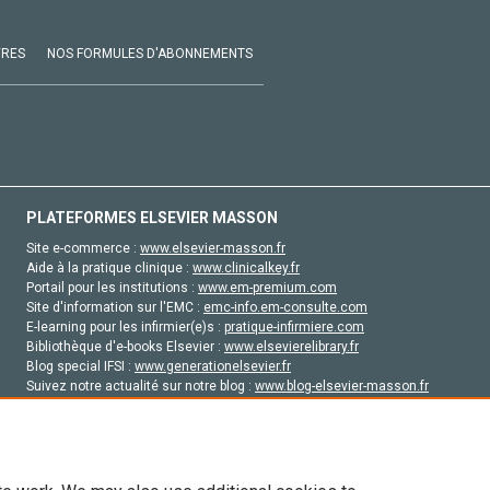
VRES
NOS FORMULES D'ABONNEMENTS
PLATEFORMES ELSEVIER MASSON
Site e-commerce :
www.elsevier-masson.fr
Aide à la pratique clinique :
www.clinicalkey.fr
Portail pour les institutions :
www.em-premium.com
Site d'information sur l'EMC :
emc-info.em-consulte.com
E-learning pour les infirmier(e)s :
pratique-infirmiere.com
Bibliothèque d'e-books Elsevier :
www.elsevierelibrary.fr
Blog special IFSI :
www.generationelsevier.fr
Suivez notre actualité sur notre blog :
www.blog-elsevier-masson.fr
Site d'emploi en santé :
emploisante.com