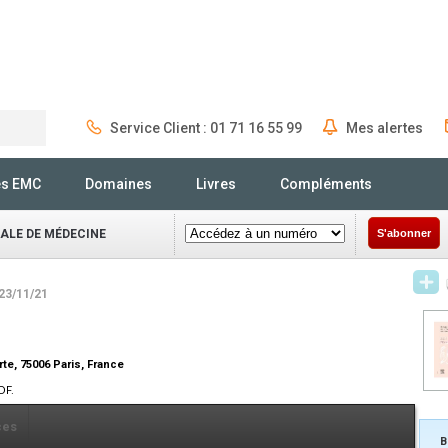
Service Client : 01 71 16 55 99
Mes alertes
Rechercher
és EMC
Domaines
Livres
Compléments
NALE DE MÉDECINE
S'abonner
 23/11/21
te, 75006 Paris, France
DF.
ces
B