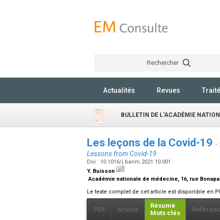
Rechercher
Actualités
Revues
Trait
BULLETIN DE L'ACADÉMIE NATIO
Les leçons de la Covid-19
-
Lessons from Covid-19
Doi : 10.1016/j.banm.2021.10.001
Y. Buisson
Académie nationale de médecine, 16, rue Bonapar
Le texte complet de cet article est disponible en P
Résumé
PDF
Article
Référen
Mots clés