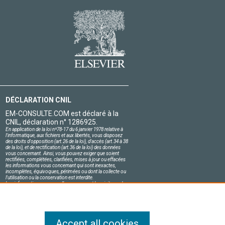
DÉCLARATION CNIL
EM-CONSULTE.COM est déclaré à la
CNIL, déclaration n° 1286925.
En application de la loi nº78-17 du 6 janvier 1978 relative à
l'informatique, aux fichiers et aux libertés, vous disposez
des droits d'opposition (art.26 de la loi), d'accès (art.34 à 38
de la loi), et de rectification (art.36 de la loi) des données
vous concernant. Ainsi, vous pouvez exiger que soient
rectifiées, complétées, clarifiées, mises à jour ou effacées
les informations vous concernant qui sont inexactes,
incomplètes, équivoques, périmées ou dont la collecte ou
l'utilisation ou la conservation est interdite.
Les informations personnelles concernant les visiteurs de
notre site, y compris leur identité, sont confidentielles.
Le responsable du site s'engage sur l'honneur à respecter
les conditions légales de confidentialité applicables en
France et à ne pas divulguer ces informations à des tiers.
Accept all cookies