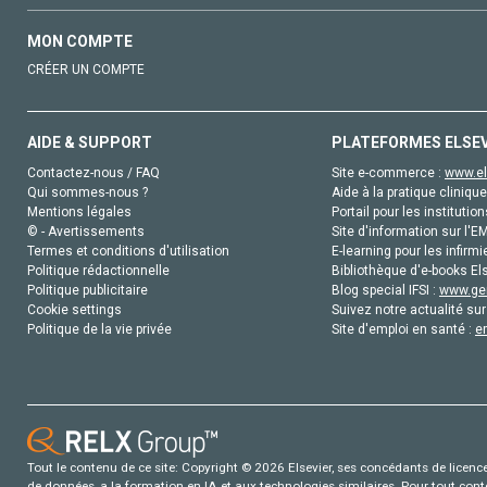
MON COMPTE
CRÉER UN COMPTE
AIDE & SUPPORT
PLATEFORMES ELSE
Contactez-nous / FAQ
Site e-commerce :
www.el
Qui sommes-nous ?
Aide à la pratique clinique
Mentions légales
Portail pour les institution
© - Avertissements
Site d'information sur l'E
Termes et conditions d'utilisation
E-learning pour les infirmi
Politique rédactionnelle
Bibliothèque d'e-books Els
Politique publicitaire
Blog special IFSI :
www.gen
Cookie settings
Suivez notre actualité sur
Politique de la vie privée
Site d'emploi en santé :
e
Tout le contenu de ce site: Copyright © 2026 Elsevier, ses concédants de licence e
de données, a la formation en IA et aux technologies similaires. Pour tout con