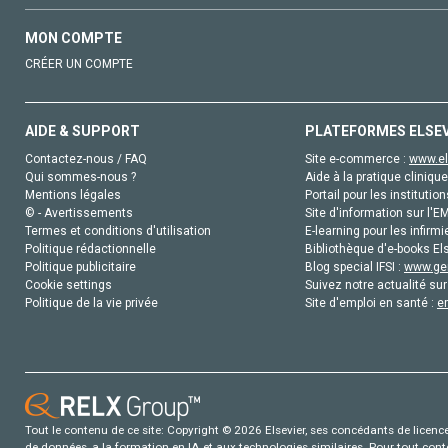
MON COMPTE
CRÉER UN COMPTE
AIDE & SUPPORT
PLATEFORMES ELSE
Contactez-nous / FAQ
Site e-commerce :
www.el
Qui sommes-nous ?
Aide à la pratique clinique
Mentions légales
Portail pour les institution
© - Avertissements
Site d'information sur l'E
Termes et conditions d'utilisation
E-learning pour les infirmi
Politique rédactionnelle
Bibliothèque d'e-books Els
Politique publicitaire
Blog special IFSI :
www.gen
Cookie settings
Suivez notre actualité sur
Politique de la vie privée
Site d'emploi en santé :
e
Tout le contenu de ce site: Copyright © 2026 Elsevier, ses concédants de licence e
de données, a la formation en IA et aux technologies similaires. Pour tout con