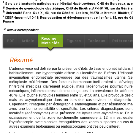
f
Service d'anatomie pathologique, Hôpital Haut-Levêque, CHU de Bordeaux, av
g
Service de gynécologie obstétrique, CHU de Bicêtre, AP-HP, 78, rue du Général
h
Université Paris-Sud XI, 63, rue du Général-Leclerc, 94270 Le Kremlin-Bicêtre,
i
CESP-Inserm U10-18, Reproduction et développement de l'enfant, 82, rue du Gén
France
Auteur correspondant.
Résumé
PDF
Article
Figures
Tableaux
Référence
Mots clés
Résumé
L'adénomyose est déﬁnie par la présence d'îlots de tissu endométrial dans
habituellement une hypertrophie diffuse ou localisée de l'utérus. L'étiopa
invagination endométriale provoquée par des traumatismes utérins (c
métaplasie müllérienne. Des facteurs hormonaux faciliteraient le dével
l'infertilité n'est pas clairement élucidé, mais l'adénomyose pourrait nu
mécaniques, inﬂammatoires ou immunologiques. La prévalence de l'adénom
40 %. Elle touche surtout les femmes entre 35 et 50 ans. Elle provoque des
mais est asymptomatique dans un tiers des cas environ. Le diagnostic 
Cependant, l'imagerie par échographie endovaginale et par résonance magn
avec une bonne sensibilité et spéciﬁcité. Les critères diagnostiques sont
localisée (adénomyome) et la présence de kystes intra-myométriaux. En 
épaississement de la zone jonctionnelle supérieure à 12
mm est égalem
l'hystéroscopie avec biopsies échoguidées des zones suspectes en cas de
autres examens biologiques ou endoscopiques ont très peu d'intérêt.