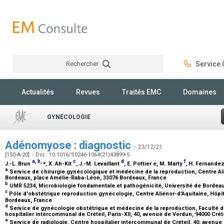
Rechercher
Service C
Rechercher
Actualités
Revues
Traités EMC
Domaines
GYNÉCOLOGIE
Adénomyose : diagnostic
- 23/12/21
[150-A-20] - Doi : 10.1016/S0246-1064(21)43899-5
a
,
b
,
⁎
c
d
f
J.-L. Brun
, X. Ah-Kit
, J.-M. Levaillant
, E. Pottier
e
, M. Marty
, H. Fernande
a
Service de chirurgie gynécologique et médecine de la reproduction, Centre Ali
Bordeaux, place Amélie-Raba-Léon, 33076 Bordeaux, France
b
UMR 5234, Microbiologie fondamentale et pathogénicité, Université de Bordea
c
Pôle d'obstétrique reproduction gynécologie, Centre Aliénor-d'Aquitaine, Hôpit
Bordeaux, France
d
Service de gynécologie obstétrique et médecine de la reproduction, Faculté 
hospitalier intercommunal de Créteil, Paris-XII, 40, avenue de Verdun, 94000 Crét
e
Service de radiologie, Centre hospitalier intercommunal de Créteil, 40, avenue