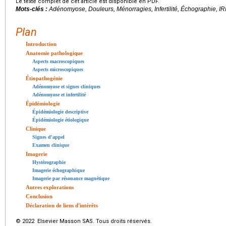
Le texte complet de cet article est disponible en PDF.
Mots-clés :
Adénomyose, Douleurs, Ménorragies, Infertilité, Échographie, I
Plan
Introduction
Anatomie pathologique
Aspects macroscopiques
Aspects microscopiques
Étiopathogénie
Adénomyose et signes cliniques
Adénomyose et infertilité
Épidémiologie
Épidémiologie descriptive
Épidémiologie étiologique
Clinique
Signes d'appel
Examen clinique
Imagerie
Hystérographie
Imagerie échographique
Imagerie par résonance magnétique
Autres explorations
Conclusion
Déclaration de liens d'intérêts
© 2022 Elsevier Masson SAS. Tous droits réservés.