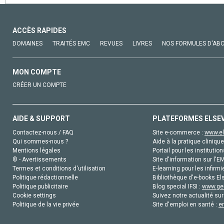
ACCÈS RAPIDES
DOMAINES
TRAITÉS EMC
REVUES
LIVRES
NOS FORMULES D'AB
MON COMPTE
CRÉER UN COMPTE
AIDE & SUPPORT
PLATEFORMES ELSE
Contactez-nous / FAQ
Site e-commerce :
www.el
Qui sommes-nous ?
Aide à la pratique clinique
Mentions légales
Portail pour les institution
© - Avertissements
Site d'information sur l'E
Termes et conditions d'utilisation
E-learning pour les infirmi
Politique rédactionnelle
Bibliothèque d'e-books Els
Politique publicitaire
Blog special IFSI :
www.gen
Cookie settings
Suivez notre actualité sur
Politique de la vie privée
Site d'emploi en santé :
e