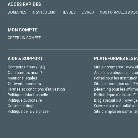
ACCÈS RAPIDES
DOMAINES
TRAITÉS EMC
REVUES
LIVRES
NOS FORMULES D'AB
MON COMPTE
CRÉER UN COMPTE
AIDE & SUPPORT
PLATEFORMES ELSE
Contactez-nous / FAQ
Site e-commerce :
www.el
Qui sommes-nous ?
Aide à la pratique clinique
Mentions légales
Portail pour les institution
© - Avertissements
Site d'information sur l'E
Termes et conditions d'utilisation
E-learning pour les infirmi
Politique rédactionnelle
Bibliothèque d'e-books Els
Politique publicitaire
Blog special IFSI :
www.gen
Cookie settings
Suivez notre actualité sur
Politique de la vie privée
Site d'emploi en santé :
e