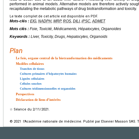
performed in animal models. Alternative models are therefore actively sough
recapitulating the metabolic pathways of drug biotransformation and toxicity.
Le texte complet de cet article est disponible en PDF.
Mots-clés :
EIG
,
NADPH
,
MRP
,
ROS
,
DILI
,
iPSC
,
ADMET
Mots clés :
Foie, Toxicité, Médicaments, Hépatocytes, Organoides
Keywords :
Liver, Toxicity, Drugs, Hepatocytes, Organoids
Plan
Le foie, organe central de la biotransformation des médicaments
Modèles cellulaires
Tranches de tissus
Cultures primaires d’hépatocytes humains
Lignées cellulaires
Cellules souches
Cultures tridimensionnelles et organoïdes
Perspectives
Déclaration de liens d’intérêts
☆
Séance du 2/11/2021.
© 2021 l'Académie nationale de médecine. Publié par Elsevier Masson SAS. To