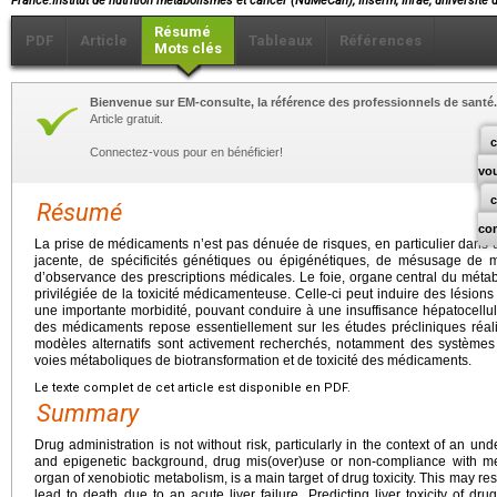
France.Institut de nutrition métabolismes et cancer (NuMeCan), Inserm, Inrae, universi
Résumé
PDF
Article
Tableaux
Références
Mots clés
Bienvenue sur EM-consulte, la référence des professionnels de santé.
Article gratuit.
c
Connectez-vous pour en bénéficier!
vo
Résumé
co
La prise de médicaments n’est pas dénuée de risques, en particulier dans
jacente, de spécificités génétiques ou épigénétiques, de mésusage de 
d’observance des prescriptions médicales. Le foie, organe central du méta
privilégiée de la toxicité médicamenteuse. Celle-ci peut induire des lésio
une importante morbidité, pouvant conduire à une insuffisance hépatocellula
des médicaments repose essentiellement sur les études précliniques ré
modèles alternatifs sont activement recherchés, notamment des systèmes c
voies métaboliques de biotransformation et de toxicité des médicaments.
Le texte complet de cet article est disponible en PDF.
Summary
Drug administration is not without risk, particularly in the context of an und
and epigenetic background, drug mis(over)use or non-compliance with medi
organ of xenobiotic metabolism, is a main target of drug toxicity. This may resu
lead to death due to an acute liver failure. Predicting liver toxicity of drug