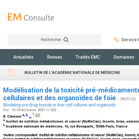
Rechercher
Service C
Rechercher
Actualités
Revues
Traités EMC
Domaines
BULLETIN DE L'ACADÉMIE NATIONALE DE MÉDECINE
Modélisation de la toxicité pré-médicament
cellulaires et des organoïdes de foie
- 28/01/22
Modeling pre-drug toxicity in liver cell cultures and organoids
Doi : 10.1016/j.banm.2021.11.022
1
a
,
b
,
B. Clément
⁎
,
a
Institut de nutrition métabolismes et cancer (NuMeCan), Inserm, Inrae, univer
b
Académie nationale de médecine, 16, rue Bonaparte, 75006 Paris, France
⁎
Auteur correspondant. Institut de nutrition métabolismes et cancer (NuMeCan), Inserm, I