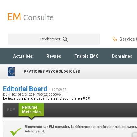
Rechercher
Service C
Rechercher
Actualités
Revues
Traités EMC
Domaines
PRATIQUES PSYCHOLOGIQUES
Editorial Board
- 19/02/22
Doi : 10.1016/S1269-1763(22)00008-6
Le texte complet de cet article est disponible en PDF.
Résumé
PDF
Mots clés
Bienvenue sur EM-consulte, la référence des professionnels de santé.
Article gratuit.