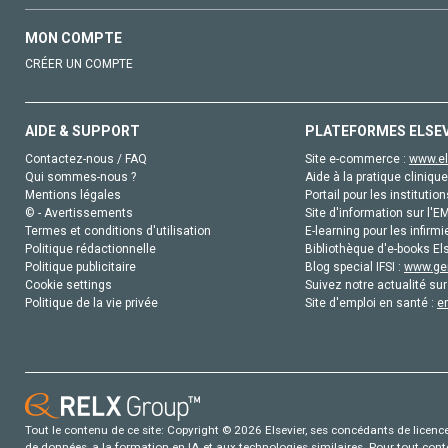
MON COMPTE
CRÉER UN COMPTE
AIDE & SUPPORT
PLATEFORMES ELSE
Contactez-nous / FAQ
Site e-commerce :
www.el
Qui sommes-nous ?
Aide à la pratique clinique
Mentions légales
Portail pour les institution
© - Avertissements
Site d'information sur l'E
Termes et conditions d'utilisation
E-learning pour les infirmi
Politique rédactionnelle
Bibliothèque d'e-books Els
Politique publicitaire
Blog special IFSI :
www.gen
Cookie settings
Suivez notre actualité sur
Politique de la vie privée
Site d'emploi en santé :
e
Tout le contenu de ce site: Copyright © 2026 Elsevier, ses concédants de licence e
de données, a la formation en IA et aux technologies similaires. Pour tout con