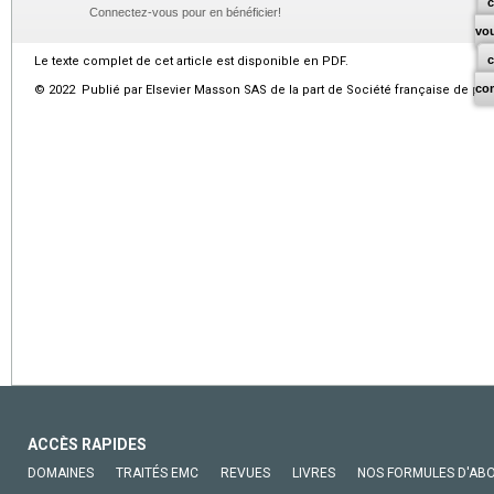
c
Connectez-vous pour en bénéficier!
vo
Le texte complet de cet article est disponible en PDF.
co
© 2022 Publié par Elsevier Masson SAS de la part de Société française de psy
ACCÈS RAPIDES
DOMAINES
TRAITÉS EMC
REVUES
LIVRES
NOS FORMULES D'AB